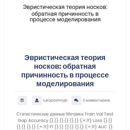
Эвристическая теория
носков: обратная
причинность в процессе
моделирования
rukopashnyjb
0 комментариев
Статистические данные Метрика Train Val Test
Gap Accuracy {}.{} {}.{} {}.{} {:+.1f} Loss {}.{}
{}.{} {}.{} {:+.1f} F1 {}.{} {}.{} {}.{} {:+.1f} AUC {}.