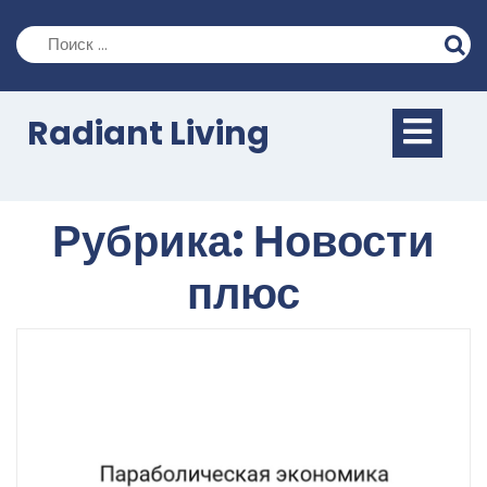
Перейти
к
содержимому
Кно
Radiant Living
Отк
Рубрика:
Новости
плюс