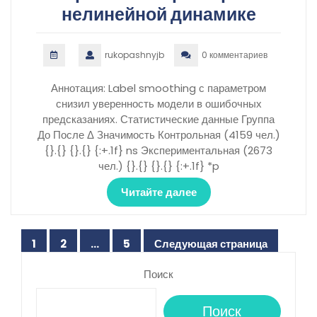
нелинейной динамике
rukopashnyjb
0 комментариев
Аннотация: Label smoothing с параметром
снизил уверенность модели в ошибочных
предсказаниях. Статистические данные Группа
До После Δ Значимость Контрольная (4159 чел.)
{}.{} {}.{} {:+.1f} ns Экспериментальная (2673
чел.) {}.{} {}.{} {:+.1f} *p
Читайте далее
Пагинация
1
2
…
5
Следующая страница
Страница
Страница
Страница
записей
Поиск
Поиск