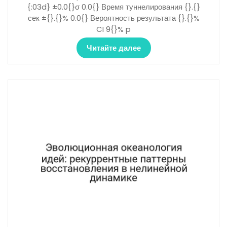
{:03d} ±0.0{}σ 0.0{} Время туннелирования {}.{}
сек ±{}.{}% 0.0{} Вероятность результата {}.{}%
CI 9{}% p
Читайте далее