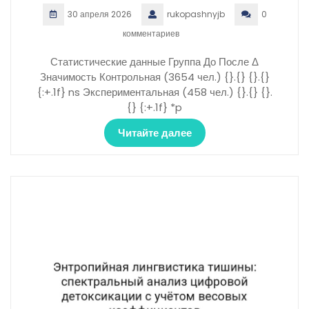
30 апреля 2026
rukopashnyjb
0
комментариев
Статистические данные Группа До После Δ
Значимость Контрольная (3654 чел.) {}.{} {}.{}
{:+.1f} ns Экспериментальная (458 чел.) {}.{} {}.
{} {:+.1f} *p
Читайте далее