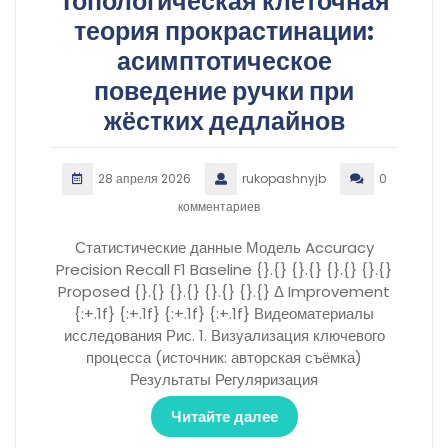
Топологическая клеточная
теория прокрастинации:
асимптотическое
поведение ручки при
жёстких дедлайнов
28 апреля 2026
rukopashnyjb
0
комментариев
Статистические данные Модель Accuracy
Precision Recall F1 Baseline {}.{} {}.{} {}.{} {}.{}
Proposed {}.{} {}.{} {}.{} {}.{} Δ Improvement
{:+.1f} {:+.1f} {:+.1f} {:+.1f} Видеоматериалы
исследования Рис. 1. Визуализация ключевого
процесса (источник: авторская съёмка)
Результаты Регуляризация
Читайте далее