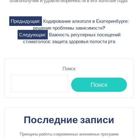
благополучия и удовлетворенности в его золотые годы.
Навигация
Предыдущая:
Кодирование алкоголя в Екатеринбурге:
решение проблемы зависимости?
по
Следующая:
Важность регулярных посещений
стоматолога: защита здоровья полости рта
записям
Поиск
Поиск
Последние записи
Принципы работы современных анонимных программ