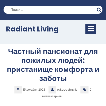
Перейти
к
содержимому
Кно
Radiant Living
Отк
Частный пансионат для
пожилых людей:
пристанище комфорта и
заботы
15 декабря 2023
rukopashnyjb
0
комментариев