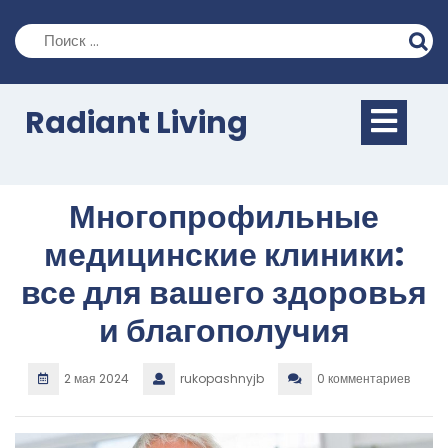
Перейти
к
содержимому
Кно
Radiant Living
Отк
Многопрофильные
медицинские клиники:
все для вашего здоровья
и благополучия
2 мая 2024
rukopashnyjb
0 комментариев