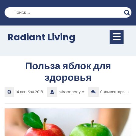
Перейти
к
содержимому
Кно
Radiant Living
Отк
Польза яблок для
здоровья
14 октября 2018
rukopashnyjb
0 комментариев