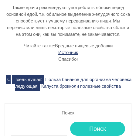
Также врачи рекомендуют употреблять яблоки перед
основной едой, т.к. обильное выделение желудочного сока
способствует лучшему перевариванию пищи. Мы
перечислили лишь некоторые полезные свойства яблок и
на этом они, как вы понимаете, не заканчиваются.
Читайте также:Вредные пищевые добавки
Источник
Спасибо!
Навигация
С
Предыдущая:
Польза бананов для организма человека
ледующая:
Капуста брокколи полезные свойства
по
записям
Поиск
Поиск