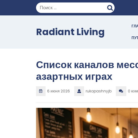
Перейти
к
содержимому
ГЛ
Radiant Living
ПУ
Список каналов мес
азартных играх
6 июня 2026
rukopashnyjb
0 ко