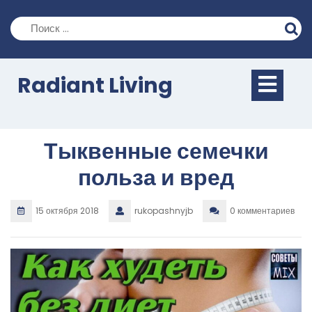
Перейти
к
содержимому
Кно
Radiant Living
Отк
Тыквенные семечки
польза и вред
15 октября 2018
rukopashnyjb
0 комментариев