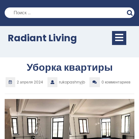
Перейти
к
содержимому
Кно
Radiant Living
Отк
Уборка квартиры
2 апреля 2024
rukopashnyjb
0 комментариев