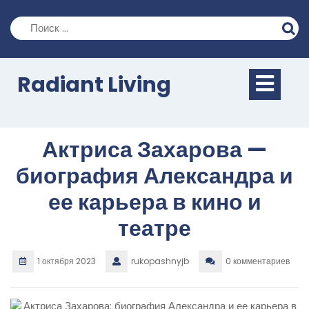
Перейти
к
содержимому
Кно
Radiant Living
Отк
Актриса Захарова —
биография Александра и
ее карьера в кино и
театре
1 октября 2023
rukopashnyjb
0 комментариев