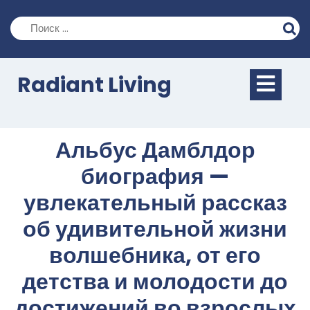
Перейти
к
содержимому
Кно
Radiant Living
Отк
Альбус Дамблдор
биография —
увлекательный рассказ
об удивительной жизни
волшебника, от его
детства и молодости до
достижений во взрослых