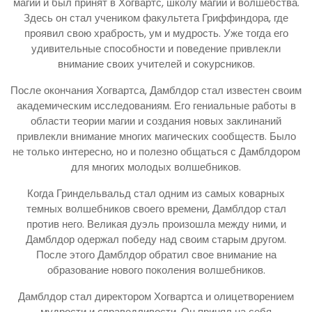
магии и был принят в Хогвартс, школу магии и волшебства.
Здесь он стал учеником факультета Гриффиндора, где
проявил свою храбрость, ум и мудрость. Уже тогда его
удивительные способности и поведение привлекли
внимание своих учителей и сокурсников.
После окончания Хогвартса, Дамблдор стал известен своим
академическим исследованиям. Его гениальные работы в
области теории магии и создания новых заклинаний
привлекли внимание многих магических сообществ. Было
не только интересно, но и полезно общаться с Дамблдором
для многих молодых волшебников.
Когда Гриндельвальд стал одним из самых коварных
темных волшебников своего времени, Дамблдор стал
против него. Великая дуэль произошла между ними, и
Дамблдор одержал победу над своим старым другом.
После этого Дамблдор обратил свое внимание на
образование нового поколения волшебников.
Дамблдор стал директором Хогвартса и олицетворением
мудрости и справедливости. Он принял на себя