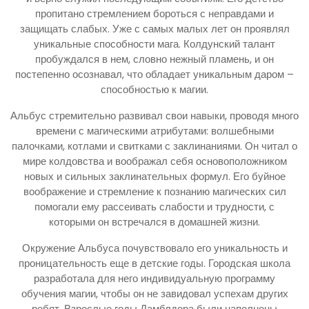
пропитано стремлением бороться с неправдами и
защищать слабых. Уже с самых малых лет он проявлял
уникальные способности мага. Колдунский талант
пробуждался в нем, словно нежный пламень, и он
постепенно осознавал, что обладает уникальным даром –
способностью к магии.
Альбус стремительно развивал свои навыки, проводя много
времени с магическими атрибутами: волшебными
палочками, котлами и свитками с заклинаниями. Он читал о
мире колдовства и воображал себя основоположником
новых и сильных заклинательных формул. Его буйное
воображение и стремление к познанию магических сил
помогали ему рассеивать слабости и трудности, с
которыми он встречался в домашней жизни.
Окружение Альбуса почувствовало его уникальность и
проницательность еще в детские годы. Городская школа
разработала для него индивидуальную программу
обучения магии, чтобы он не завидовал успехам других
ребят. Взрослые годы Дамблдора были наполнены