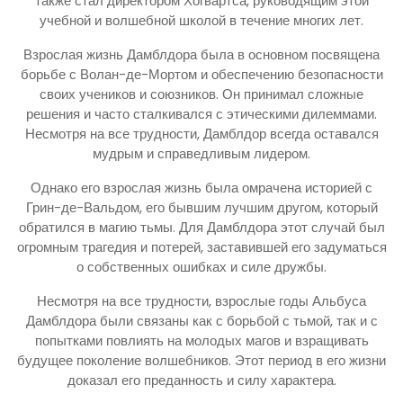
также стал директором Хогвартса, руководящим этой
учебной и волшебной школой в течение многих лет.
Взрослая жизнь Дамблдора была в основном посвящена
борьбе с Волан-де-Мортом и обеспечению безопасности
своих учеников и союзников. Он принимал сложные
решения и часто сталкивался с этическими дилеммами.
Несмотря на все трудности, Дамблдор всегда оставался
мудрым и справедливым лидером.
Однако его взрослая жизнь была омрачена историей с
Грин-де-Вальдом, его бывшим лучшим другом, который
обратился в магию тьмы. Для Дамблдора этот случай был
огромным трагедия и потерей, заставившей его задуматься
о собственных ошибках и силе дружбы.
Несмотря на все трудности, взрослые годы Альбуса
Дамблдора были связаны как с борьбой с тьмой, так и с
попытками повлиять на молодых магов и взращивать
будущее поколение волшебников. Этот период в его жизни
доказал его преданность и силу характера.