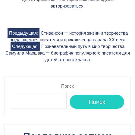
авторизоваться
.
Навигация
Предыдущая:
Стивенсон — история жизни и творчества
выдающегося писателя и приключенца начала XX века
по
Следующая:
Познавательный путь в мир творчества
Самуила Маршака — биография популярного писателя для
записям
детей второго класса
Поиск
Поиск