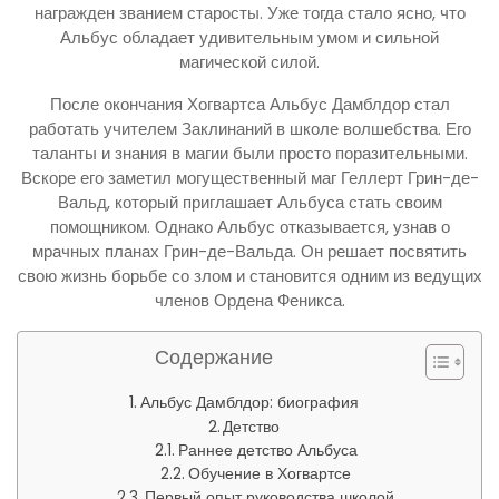
награжден званием старосты. Уже тогда стало ясно, что
Альбус обладает удивительным умом и сильной
магической силой.
После окончания Хогвартса Альбус Дамблдор стал
работать учителем Заклинаний в школе волшебства. Его
таланты и знания в магии были просто поразительными.
Вскоре его заметил могущественный маг Геллерт Грин-де-
Вальд, который приглашает Альбуса стать своим
помощником. Однако Альбус отказывается, узнав о
мрачных планах Грин-де-Вальда. Он решает посвятить
свою жизнь борьбе со злом и становится одним из ведущих
членов Ордена Феникса.
Содержание
Альбус Дамблдор: биография
Детство
Раннее детство Альбуса
Обучение в Хогвартсе
Первый опыт руководства школой