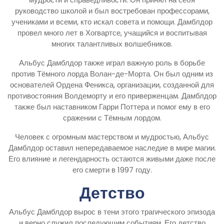
руководство школой и был востребован профессорами,
учениками и всеми, кто искал совета и помощи. Дамблдор
провел много лет в Хогвартсе, учащийся и воспитывая
многих талантливых волшебников.
Альбус Дамблдор также играл важную роль в борьбе
против Тёмного лорда Волан-де-Морта. Он был одним из
основателей Ордена Феникса, организации, созданной для
противостояния Волдеморту и его приверженцам. Дамблдор
также был наставником Гарри Поттера и помог ему в его
сражении с Тёмным лордом.
Человек с огромным мастерством и мудростью, Альбус
Дамблдор оставил непередаваемое наследие в мире магии.
Его влияние и легендарность остаются живыми даже после
его смерти в 1997 году.
Детство
Альбус Дамблдор вырос в тени этого трагического эпизода
и верно служил последующим событиям. Его детство