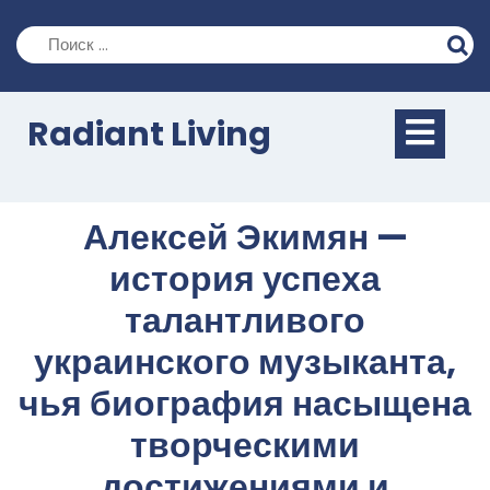
Перейти
к
содержимому
Кно
Radiant Living
Отк
Алексей Экимян —
история успеха
талантливого
украинского музыканта,
чья биография насыщена
творческими
достижениями и