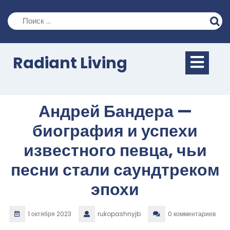
Перейти
к
содержимому
Кно
Radiant Living
Отк
Андрей Бандера —
биография и успехи
известного певца, чьи
песни стали саундтреком
эпохи
1 октября 2023
rukopashnyjb
0 комментариев