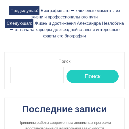
Навигация
Предыдущая:
Биография эго — ключевые моменты из
жизни и профессионального пути
по
Следующая:
Жизнь и достижения Александра Незлобина
— от начала карьеры до звездной славы и интересные
записям
факты его биографии
Поиск
Поиск
Последние записи
Принципы работы современных анонимных программ
восстановления от алкогольной зависимости