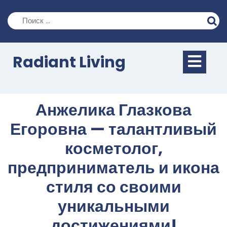
Перейти
к
содержимому
Кно
Radiant Living
Отк
Анжелика Глазкова
Егоровна — талантливый
косметолог,
предприниматель и икона
стиля со своими
уникальными
достижениями!