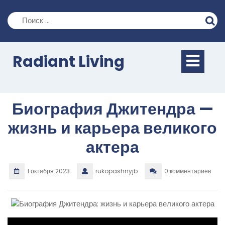
Перейти
к
содержимому
Кно
Radiant Living
Отк
Биография Джитендра —
жизнь и карьера великого
актера
1 октября 2023
rukopashnyjb
0 комментариев