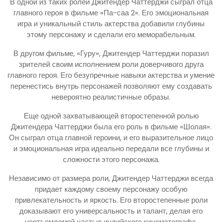
В одной из таких ролей Джитендер Чаттерджи сыграл отца
главного героя в фильме «Па-саа 2». Его эмоциональная
игра и уникальный стиль актерства добавили глубины
этому персонажу и сделали его меморабельным.
В другом фильме, «Гуру», Джитендер Чаттерджи поразил
зрителей своим исполнением роли доверчивого друга
главного героя. Его безупречные навыки актерства и умение
перенестись внутрь персонажей позволяют ему создавать
невероятно реалистичные образы.
Еще одной захватывающей второстепенной ролью
Джитендера Чаттерджи была его роль в фильме «Шолая».
Он сыграл отца главной героини, и его выразительное лицо
и эмоциональная игра идеально передали все глубины и
сложности этого персонажа.
Независимо от размера роли, Джитендер Чаттерджи всегда
придает каждому своему персонажу особую
привлекательность и яркость. Его второстепенные роли
доказывают его универсальность и талант, делая его
неотъемлемой частью индийского кинематографа.