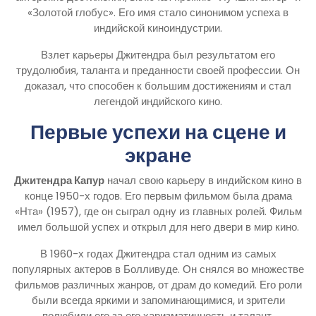
«Золотой глобус». Его имя стало синонимом успеха в
индийской киноиндустрии.
Взлет карьеры Джитендра был результатом его
трудолюбия, таланта и преданности своей профессии. Он
доказал, что способен к большим достижениям и стал
легендой индийского кино.
Первые успехи на сцене и
экране
Джитендра Капур
начал свою карьеру в индийском кино в
конце 1950-х годов. Его первым фильмом была драма
«Нта» (1957), где он сыграл одну из главных ролей. Фильм
имел большой успех и открыл для него двери в мир кино.
В 1960-х годах Джитендра стал одним из самых
популярных актеров в Болливуде. Он снялся во множестве
фильмов различных жанров, от драм до комедий. Его роли
были всегда яркими и запоминающимися, и зрители
полюбили его за его харизматичность и талант.