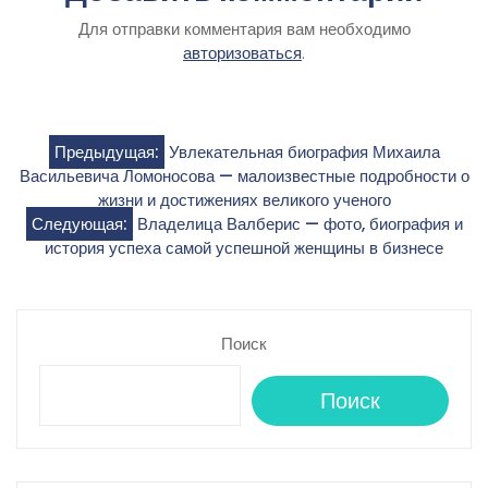
Для отправки комментария вам необходимо
авторизоваться
.
Навигация
Предыдущая:
Увлекательная биография Михаила
Васильевича Ломоносова — малоизвестные подробности о
по
жизни и достижениях великого ученого
Следующая:
Владелица Валберис — фото, биография и
записям
история успеха самой успешной женщины в бизнесе
Поиск
Поиск