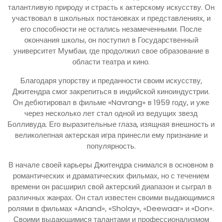
талантливую природу и страсть к актерскому искусству. Он
участвовал в школьных постановках и представлениях, и
его способности не остались незамеченными. После
окончания школы, он поступил в Государственный
университет Мумбаи, где продолжил свое образование в
области театра и кино.
Благодаря упорству и преданности своим искусству,
Джитендра смог закрепиться в индийской киноиндустрии.
Он дебютировал в фильме «Navrang» в 1959 году, и уже
через несколько лет стал одной из ведущих звезд
Болливуда. Его выразительные глаза, изящная внешность и
великолепная актерская игра принесли ему признание и
популярность.
В начале своей карьеры Джитендра снимался в основном в
романтических и драматических фильмах, но с течением
времени он расширил свой актерский диапазон и сыграл в
различных жанрах. Он стал известен своими выдающимися
ролями в фильмах «Anand», «Sholay», «Deewaar» и «Don».
Своими выдающимися талантами и профессионализмом