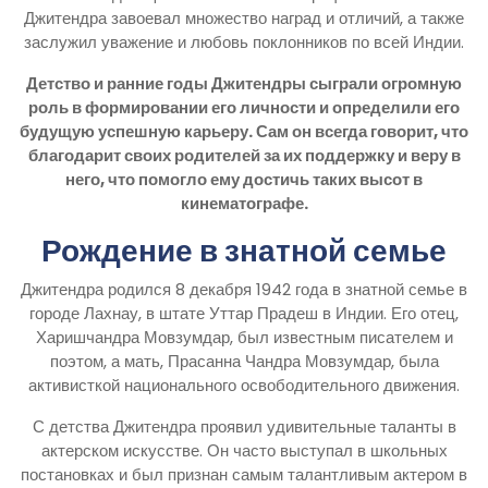
Джитендра завоевал множество наград и отличий, а также
заслужил уважение и любовь поклонников по всей Индии.
Детство и ранние годы Джитендры сыграли огромную
роль в формировании его личности и определили его
будущую успешную карьеру. Сам он всегда говорит, что
благодарит своих родителей за их поддержку и веру в
него, что помогло ему достичь таких высот в
кинематографе.
Рождение в знатной семье
Джитендра родился 8 декабря 1942 года в знатной семье в
городе Лахнау, в штате Уттар Прадеш в Индии. Его отец,
Харишчандра Мовзумдар, был известным писателем и
поэтом, а мать, Прасанна Чандра Мовзумдар, была
активисткой национального освободительного движения.
С детства Джитендра проявил удивительные таланты в
актерском искусстве. Он часто выступал в школьных
постановках и был признан самым талантливым актером в