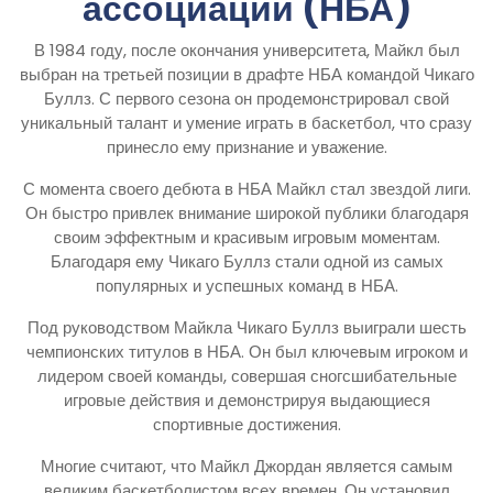
ассоциации (НБА)
В 1984 году, после окончания университета, Майкл был
выбран на третьей позиции в драфте НБА командой Чикаго
Буллз. С первого сезона он продемонстрировал свой
уникальный талант и умение играть в баскетбол, что сразу
принесло ему признание и уважение.
С момента своего дебюта в НБА Майкл стал звездой лиги.
Он быстро привлек внимание широкой публики благодаря
своим эффектным и красивым игровым моментам.
Благодаря ему Чикаго Буллз стали одной из самых
популярных и успешных команд в НБА.
Под руководством Майкла Чикаго Буллз выиграли шесть
чемпионских титулов в НБА. Он был ключевым игроком и
лидером своей команды, совершая сногсшибательные
игровые действия и демонстрируя выдающиеся
спортивные достижения.
Многие считают, что Майкл Джордан является самым
великим баскетболистом всех времен. Он установил