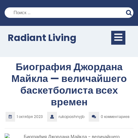
Перейти
к
содержимому
Кно
Radiant Living
Отк
Биография Джордана
Майкла — величайшего
баскетболиста всех
времен
1 октября 2023
rukopashnyjb
0 комментариев