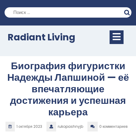
Перейти
к
содержимому
Кно
Radiant Living
Отк
Биография фигуристки
Надежды Лапшиной — её
впечатляющие
достижения и успешная
карьера
1 октября 2023
rukopashnyjb
0 комментариев