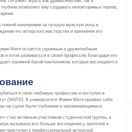
й. Он умеет играть как драматические, так и
 глубина позволяют ему создавать неповторимых героев,
 время.
стижной кинопремии за лучшую мужскую роль в
дение его актерского мастерства и признания его
 Фомин Митя остается скромным и дружелюбным
в и готов развиваться в своей профессии. Благодаря его
дает огромной базой поклонников, которые восхищаются
зование
лубиться в свою любимую профессию и поступил в
тут (МАТИ). В университете Фомин Митя проявил себя
азы на сцене были глубокими и запоминающимися.
» стал активным участником студенческой труппы, а
 игра вызывала все больше восхищения у зрителей и
мин приступил к профессиональной актерской