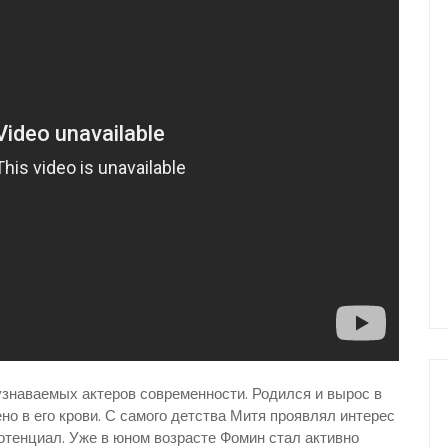
знаваемых актеров современности. Родился и вырос в
но в его крови. С самого детства Митя проявлял интерес
 потенциал. Уже в юном возрасте Фомин стал активно