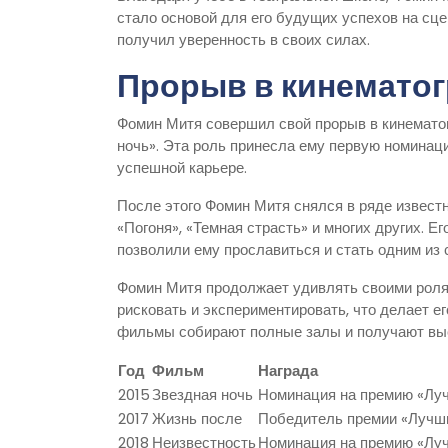
стало основой для его будущих успехов на сц
получил уверенность в своих силах.
Прорыв в кинемато
Фомин Митя совершил свой прорыв в кинематог
ночь». Эта роль принесла ему первую номинац
успешной карьере.
После этого Фомин Митя снялся в ряде известн
«Погоня», «Темная страсть» и многих других. Е
позволили ему прославиться и стать одним из 
Фомин Митя продолжает удивлять своими роля
рисковать и экспериментировать, что делает е
фильмы собирают полные залы и получают выс
Год
Фильм
Награда
2015
Звездная ночь
Номинация на премию «Луч
2017
Жизнь после
Победитель премии «Лучши
2018
Неизвестность
Номинация на премию «Луч