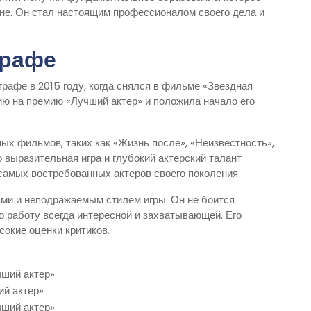
ене. Он стал настоящим профессионалом своего дела и
графе
рафе в 2015 году, когда снялся в фильме «Звездная
ию на премию «Лучший актер» и положила начало его
ых фильмов, таких как «Жизнь после», «Неизвестность»,
го выразительная игра и глубокий актерский талант
самых востребованных актеров своего поколения.
ми и неподражаемым стилем игры. Он не боится
го работу всегда интересной и захватывающей. Его
окие оценки критиков.
ший актер»
й актер»
ший актер»