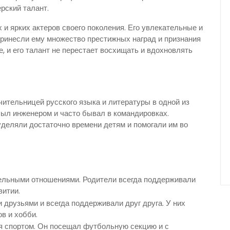
рский талант.
и ярких актеров своего поколения. Его увлекательные и
принесли ему множество престижных наград и признания
е, и его талант не перестает восхищать и вдохновлять
чительницей русского языка и литературы в одной из
был инженером и часто бывал в командировках.
уделяли достаточно времени детям и помогали им во
ельными отношениями. Родители всегда поддерживали
витии.
друзьями и всегда поддерживали друг друга. У них
в и хобби.
я спортом. Он посещал футбольную секцию и с