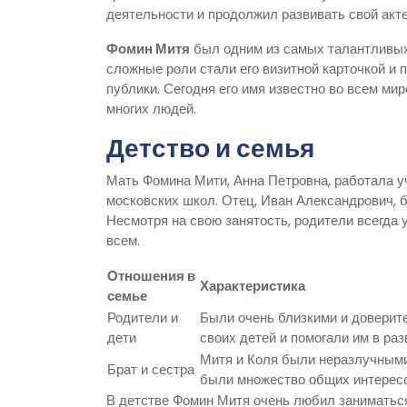
деятельности и продолжил развивать свой акте
Фомин Митя
был одним из самых талантливых 
сложные роли стали его визитной карточкой и 
публики. Сегодня его имя известно во всем мир
многих людей.
Детство и семья
Мать Фомина Мити, Анна Петровна, работала у
московских школ. Отец, Иван Александрович, 
Несмотря на свою занятость, родители всегда 
всем.
Отношения в
Характеристика
семье
Родители и
Были очень близкими и доверит
дети
своих детей и помогали им в раз
Митя и Коля были неразлучными 
Брат и сестра
были множество общих интересо
В детстве Фомин Митя очень любил заниматьс