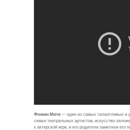
Фомин Митя
— один из самых талантливых и у
семье театральных артистов, искусство заложе
к актерской игре, и его родители заметили его