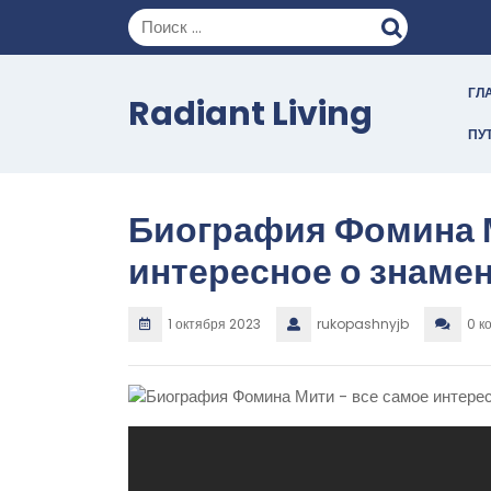
Перейти
к
содержимому
ГЛ
Radiant Living
ПУ
Биография Фомина М
интересное о знаме
1 октября 2023
rukopashnyjb
0 к