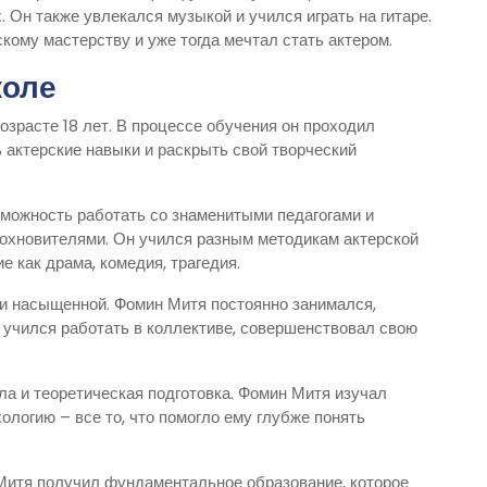
 Он также увлекался музыкой и учился играть на гитаре.
кому мастерству и уже тогда мечтал стать актером.
коле
зрасте 18 лет. В процессе обучения он проходил
 актерские навыки и раскрыть свой творческий
можность работать со знаменитыми педагогами и
вдохновителями. Он учился разным методикам актерской
е как драма, комедия, трагедия.
и насыщенной. Фомин Митя постоянно занимался,
н учился работать в коллективе, совершенствовал свою
а и теоретическая подготовка. Фомин Митя изучал
ологию – все то, что помогло ему глубже понять
Митя получил фундаментальное образование, которое