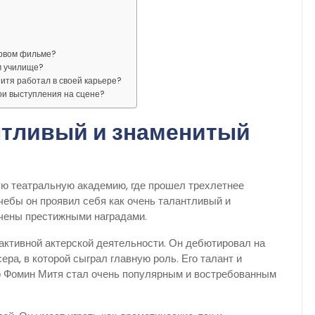
ервом фильме?
м училище?
итя работал в своей карьере?
ои выступления на сцене?
нтливый и знаменитый
ую театральную академию, где прошел трехлетнее
чебы он проявил себя как очень талантливый и
ечены престижными наградами.
активной актерской деятельности. Он дебютировал на
ра, в которой сыграл главную роль. Его талант и
пор Фомин Митя стал очень популярным и востребованным