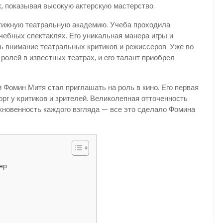
х, показывая высокую актерскую мастерство.
тижную театральную академию. Учеба проходила
чебных спектаклях. Его уникальная манера игры и
ь внимание театральных критиков и режиссеров. Уже во
олей в известных театрах, и его талант приобрел
 Фомин Митя стал приглашать на роль в кино. Его первая
рг у критиков и зрителей. Великолепная отточенность
икновенность каждого взгляда — все это сделало Фомина
ер