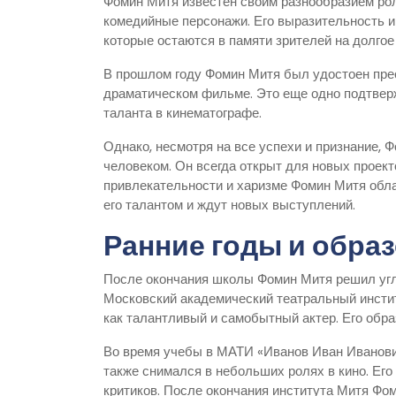
Фомин Митя известен своим разнообразием роле
комедийные персонажи. Его выразительность и
которые остаются в памяти зрителей на долгое
В прошлом году Фомин Митя был удостоен пре
драматическом фильме. Это еще одно подтверж
таланта в кинематографе.
Однако, несмотря на все успехи и признание,
человеком. Он всегда открыт для новых проекто
привлекательности и харизме Фомин Митя обла
его талантом и ждут новых выступлений.
Ранние годы и обра
После окончания школы Фомин Митя решил уг
Московский академический театральный инсти
как талантливый и самобытный актер. Его обр
Во время учебы в МАТИ «Иванов Иван Иванович
также снимался в небольших ролях в кино. Его
критиков. После окончания института Митя Фо