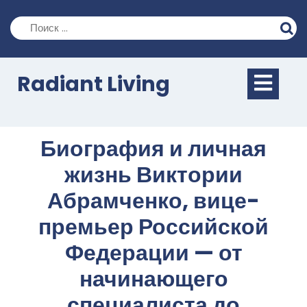
Перейти
к
содержимому
Кно
Radiant Living
Отк
Биография и личная
жизнь Виктории
Абрамченко, вице-
премьер Российской
Федерации — от
начинающего
специалиста до