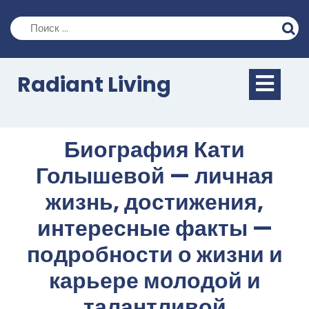
Перейти
к
содержимому
Кно
Radiant Living
Отк
Биография Кати
Голышевой — личная
жизнь, достижения,
интересные факты —
подробности о жизни и
карьере молодой и
талантливой