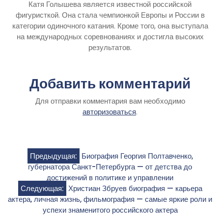
Катя Голышева является известной российской
фигуристкой. Она стала чемпионкой Европы и России в
категории одиночного катания. Кроме того, она выступала
на международных соревнованиях и достигла высоких
результатов.
Добавить комментарий
Для отправки комментария вам необходимо
авторизоваться
.
Навигация
Предыдущая:
Биография Георгия Полтавченко,
губернатора Санкт-Петербурга — от детства до
по
достижений в политике и управлении
Следующая:
Христиан Збруев биография — карьера
записям
актера, личная жизнь, фильмография — самые яркие роли и
успехи знаменитого российского актера