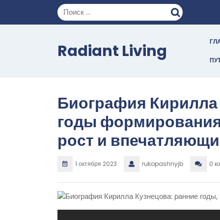
Перейти
к
содержимому
ГЛ
Radiant Living
ПУ
Биография Кирилла 
годы формирования
рост и впечатляющи
1 октября 2023
rukopashnyjb
0 к