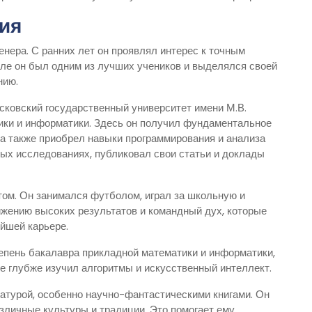
ия
нера. С ранних лет он проявлял интерес к точным
оле он был одним из лучших учеников и выделялся своей
нию.
ковский государственный университет имени М.В.
ики и информатики. Здесь он получил фундаментальное
а также приобрел навыки программирования и анализа
ных исследованиях, публиковал свои статьи и доклады
ом. Он занимался футболом, играл за школьную и
жению высоких результатов и командный дух, которые
ейшей карьере.
епень бакалавра прикладной математики и информатики,
де глубже изучил алгоритмы и искусственный интеллект.
атурой, особенно научно-фантастическими книгами. Он
зличные культуры и традиции. Это помогает ему