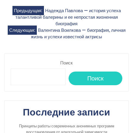
Навигация
Предыдущая:
Надежда Павлова — история успеха
талантливой балерины и ее непростая жизненная
по
биография
Следующая:
Валентина Воилкова — биография, личная
записям
жизнь и успехи известной актрисы
Поиск
Поиск
Последние записи
Принципы работы современных анонимных программ
восстановления от алкогольной зависимости