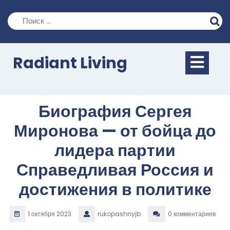
Перейти
к
содержимому
Кно
Radiant Living
Отк
Биография Сергея
Миронова — от бойца до
лидера партии
Справедливая Россия и
достижения в политике
1 октября 2023
rukopashnyjb
0 комментариев