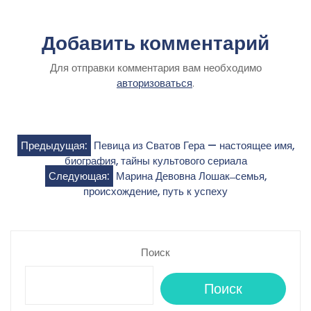
Добавить комментарий
Для отправки комментария вам необходимо
авторизоваться
.
Навигация
Предыдущая:
Певица из Сватов Гера — настоящее имя,
биография, тайны культового сериала
по
Следующая:
Марина Девовна Лошак ̶ семья,
происхождение, путь к успеху
записям
Поиск
Поиск