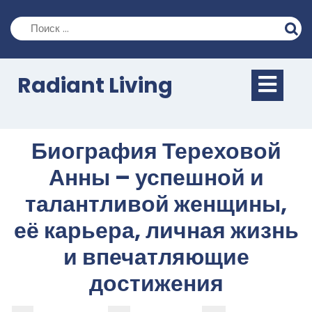
Перейти
к
содержимому
Кно
Radiant Living
Отк
Биография Тереховой
Анны – успешной и
талантливой женщины,
её карьера, личная жизнь
и впечатляющие
достижения