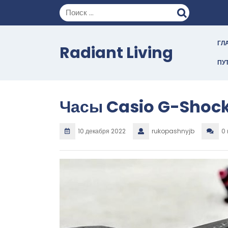
Перейти
к
содержимому
ГЛ
Radiant Living
ПУ
Часы Casio G-Shoc
10 декабря 2022
rukopashnyjb
0