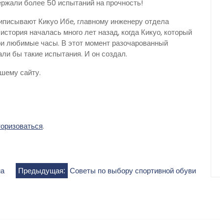
ржали более 50 испытаний на прочность!
иписывают Кикуо Ибе, главному инженеру отдела
история началась много лет назад, когда Кикуо, который
ои любимые часы. В этот момент разочарованный
ли бы такие испытания. И он создал.
ашему сайту.
торизоваться
.
ма
Предыдущая:
Советы по выбору спортивной обуви