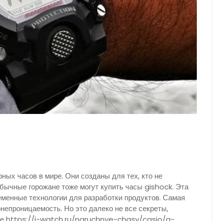
ых часов в мире. Они созданы для тех, кто не
обычные горожане тоже могут купить часы gishock. Эта
еменные технологии для разработки продуктов. Самая
онепроницаемость. Но это далеко не все секреты,
те https://i-watch.ru/naruchnye-chasy/casio/g-