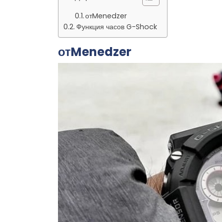
отMenedzer
Функция часов G-Shock
отMenedzer