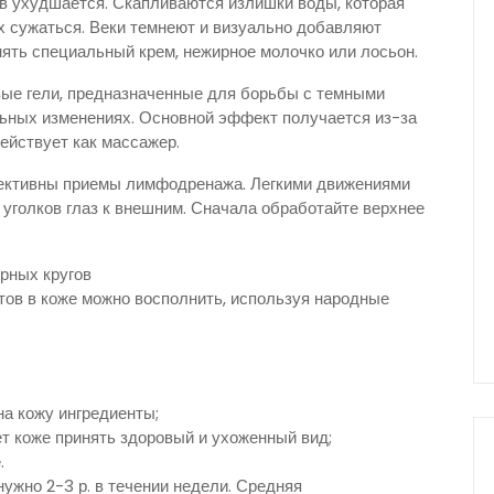
в ухудшается. Скапливаются излишки воды, которая
х сужаться. Веки темнеют и визуально добавляют
нять специальный крем, нежирное молочко или лосьон.
вые гели, предназначенные для борьбы с темными
льных изменениях. Основной эффект получается из-за
ействует как массажер.
фективны приемы лимфодренажа. Легкими движениями
 уголков глаз к внешним. Сначала обработайте верхнее
рных кругов
ов в коже можно восполнить, используя народные
а кожу ингредиенты;
т коже принять здоровый и ухоженный вид;
.
ужно 2-3 р. в течении недели. Средняя