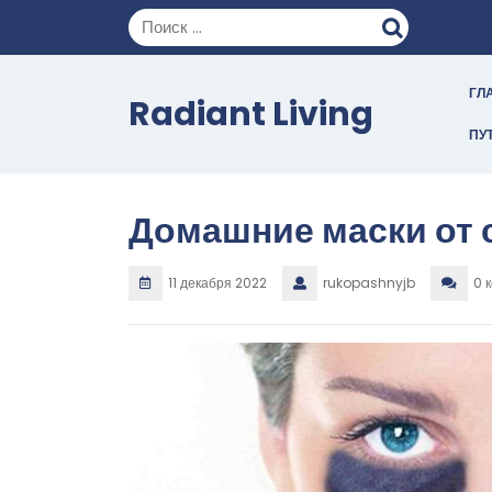
Перейти
к
содержимому
ГЛ
Radiant Living
ПУ
Домашние маски от 
11 декабря 2022
rukopashnyjb
0 