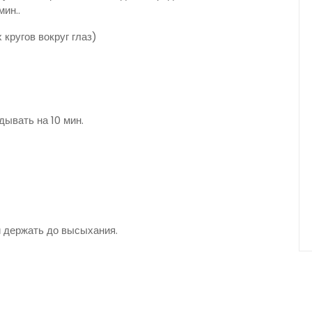
ин..
кругов вокруг глаз)
ывать на 10 мин.
и держать до высыхания.