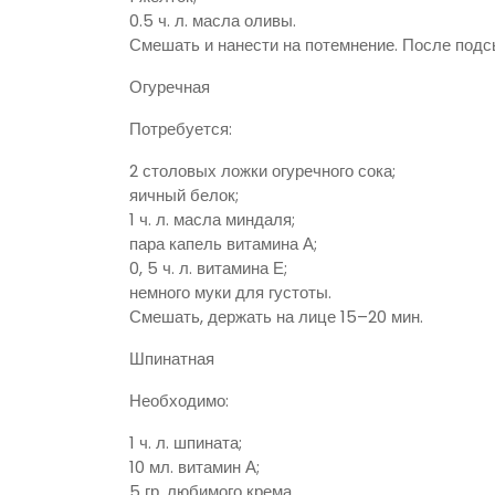
0.5 ч. л. масла оливы.
Смешать и нанести на потемнение. После подс
Огуречная
Потребуется:
2 столовых ложки огуречного сока;
яичный белок;
1 ч. л. масла миндаля;
пара капель витамина А;
0, 5 ч. л. витамина Е;
немного муки для густоты.
Смешать, держать на лице 15–20 мин.
Шпинатная
Необходимо:
1 ч. л. шпината;
10 мл. витамин А;
5 гр. любимого крема.