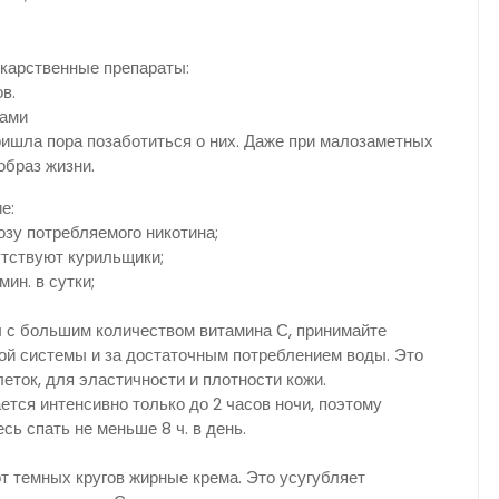
екарственные препараты:
в.
зами
ришла пора позаботиться о них. Даже при малозаметных
образ жизни.
е:
озу потребляемого никотина;
утствуют курильщики;
ин. в сутки;
ы с большим количеством витамина С, принимайте
ой системы и за достаточным потреблением воды. Это
ток, для эластичности и плотности кожи.
тся интенсивно только до 2 часов ночи, поэтому
сь спать не меньше 8 ч. в день.
 темных кругов жирные крема. Это усугубляет