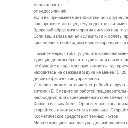
много плачете;
от недосыпания;
если вы принимаете антибиотики или другие л
ваш организм истощен, ему недостает витамино
Здоровый образ жизни против синяков под гла
Если ваши глаза начали слезиться и болеть, п
проявлениях необходимо внести коррективы в 
Примите меры, чтобы улучшить кровоснабжени
курящие должны бросить курить или снизить д
не бывайте в задымленных комнатах, где прис
находитесь на свежем воздухе не менее 15-20 м
делайте физические упражнения.
Измените режим питания: употребляйте фрукт
витамин Е. Следите за работой пищеварительн
необходимо для своевременного обновления кле
Хорошо высыпайтесь. Организм восстанавливае
старайтесь ложиться спать пораньше. Старайте
Косметические средства от темных кругов
Многие женщины используют для избавления от