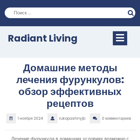
Перейти
к
содержимому
Кно
Radiant Living
Отк
Домашние методы
лечения фурункулов:
обзор эффективных
рецептов
1 ноября 2024
rukopashnyjb
0 комментариев
Лечение фурункула в домашних условиях возможно с