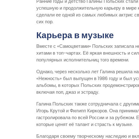
Ранние годы и детство Галины Польских стали
успешную и продолжительную карьеру в мире ки
сделали ее одной из самых любимых актрис св
сих пор.
Карьера в музыке
Вместе с «Самоцветами» Польских записала н
хитами в топ-чартах. Её яркая внешность и си
популярных исполнительниц того времени.
Однако, через несколько лет Галина решила н
«Нежность» был выпущен в 1986 году и был ус
альбомы, в которых Польских продемонстриро
включая поп, джаз и эстраду.
Галина Польских также сотрудничала с другим
Игорь Крутой и Филипп Киркоров. Она принима
гастролировала по всей России и за рубежом. 
которые ценят её талант и страсть к музыке.
Благодаря своему творческому наследию и вкл