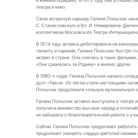
и кинематографии). В 1972 году она успешно з
театра и кино.
Свою актерскую карьеру Галина Польских нач
С. Станиславского и Вл. И. Немировича-Данчен
коллективом Московского Театра Интернацион
В 1974 году актриса дебютировала на киноэкр
таланту и харизме, Галина Польских быстро с
актрис в стране. Она снялась в таких фильмах,
«Они сражались за Родину» и многих других.
В 1980-х годах Галина Польских начала сотру
дуэт «Такси». Их песни стали настоящими хит
Польских продолжала сольную музыкальную ка
Галина Польских активно выступала в театре и
получила множество высоких наград и отличий 
не забывала о благотворительной работе и уч
Сейчас Галина Польских продолжает работать в 
продолжает покорять сердца зрителей своими 