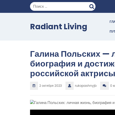
Перейти
к
содержимому
ГЛ
Radiant Living
ПУ
Галина Польских — 
биография и достиж
российской актрис
2 октября 2023
rukopashnyjb
0 