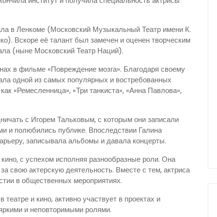
акончила институт и получила специальность актрисы
ала в Ленкоме (Московский Музыкальный Театр имени К.
ко). Вскоре её талант был замечен и оценен творческим
ала (ныне Московский Театр Наций).
анах в фильме «Повреждение мозга». Благодаря своему
тала одной из самых популярных и востребованных
 как «Ремесленница», «Три танкиста», «Анна Павлова»,
дничать с Игорем Тальковым, с которым они записали
ами и полюбились публике. Впоследствии Галина
рьеру, записывала альбомы и давала концерты.
 кино, с успехом исполняя разнообразные роли. Она
за свою актерскую деятельность. Вместе с тем, актриса
астии в общественных мероприятиях.
театре и кино, активно участвует в проектах и
яркими и неповторимыми ролями.