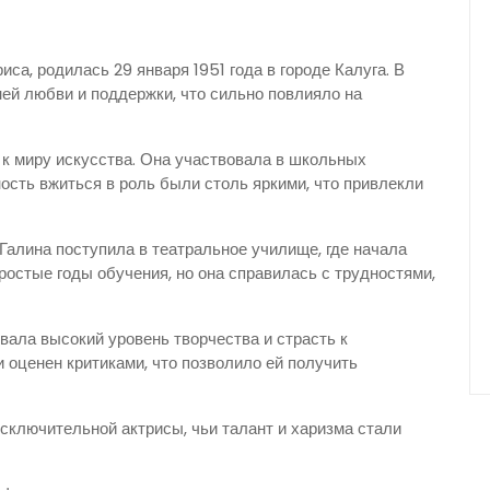
риса, родилась 29 января 1951 года в городе Калуга. В
ей любви и поддержки, что сильно повлияло на
 к миру искусства. Она участвовала в школьных
ность вжиться в роль были столь яркими, что привлекли
Галина поступила в театральное училище, где начала
остые годы обучения, но она справилась с трудностями,
вала высокий уровень творчества и страсть к
и оценен критиками, что позволило ей получить
сключительной актрисы, чьи талант и харизма стали