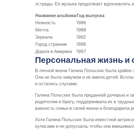
эстрады. Её музыка продолжает вдохновлять и
Название альбома
Год выпуска
Нежность
1986
Мечта
1988
Зеркала
1992
Город странник
1996
Дорога в Америка
1997
Персональная жизнь и 
В личной жизни Галина Польских была крайне 
Она не была замужем и не имела детей. Всплыв
и остались слухами.
Галина Польских была преданной дочерью и за
родителям и брату, поддерживала их в трудны
важность семьи в своей жизни и благодарила 
Хотя Галина Польских была известной актрисо
кулисами и не допускала, чтобы она вмешивала