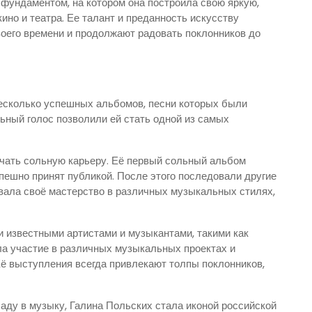
 фундаментом, на котором она построила свою яркую,
но и театра. Ее талант и преданность искусству
оего времени и продолжают радовать поклонников до
есколько успешных альбомов, песни которых были
льный голос позволили ей стать одной из самых
ачать сольную карьеру. Её первый сольный альбом
пешно принят публикой. После этого последовали другие
вала своё мастерство в различных музыкальных стилях,
и известными артистами и музыкантами, такими как
ла участие в различных музыкальных проектах и
Её выступления всегда привлекают толпы поклонников,
аду в музыку, Галина Польских стала иконой российской