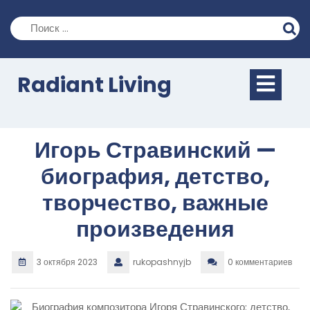
Перейти
к
содержимому
Кно
Radiant Living
Отк
Игорь Стравинский —
биография, детство,
творчество, важные
произведения
3 октября 2023
rukopashnyjb
0 комментариев