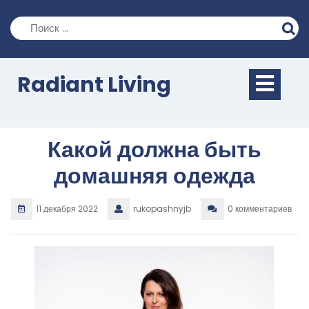
Перейти
к
содержимому
Кно
Radiant Living
Отк
Какой должна быть
домашняя одежда
11 декабря 2022
rukopashnyjb
0 комментариев