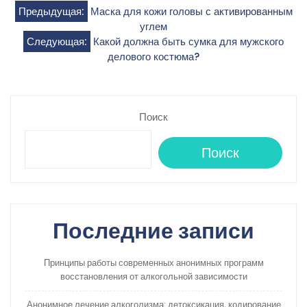
Навигация
Предыдущая:
Маска для кожи головы с активированным
углем
по
Следующая:
Какой должна быть сумка для мужского
делового костюма?
записям
Поиск
Поиск
Последние записи
Принципы работы современных анонимных программ
восстановления от алкогольной зависимости
Анонимное лечение алкоголизма: детоксикация, кодирование