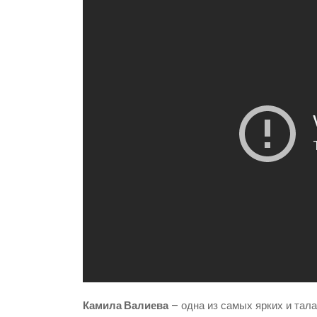
Камила Валиева
– одна из самых ярких и тал