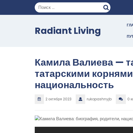
Перейти
к
содержимому
ГЛ
Radiant Living
ПУ
Камила Валиева — т
татарскими корнями
национальность
2 октября 2023
rukopashnyjb
0 