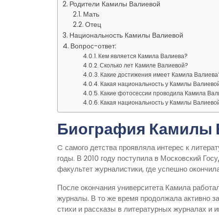
Родители Камилы Валиевой
Мать
Отец
Национальность Камилы Валиевой
Вопрос-ответ:
Кем является Камила Валиева?
Сколько лет Камиле Валиевой?
Какие достижения имеет Камила Валиева
Какая национальность у Камилы Валиево
Какие фотосессии проводила Камила Вал
Какая национальность у Камилы Валиево
Биография Камилы 
C самого детства проявляла интерес к литерат
годы. В 2010 году поступила в Московский Гос
факультет журналистики, где успешно окончил
После окончания университета Камила работал
журналы. В то же время продолжала активно з
стихи и рассказы в литературных журналах и и