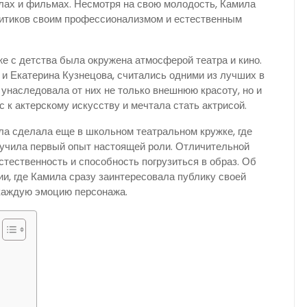
лах и фильмах. Несмотря на свою молодость, Камила
ритиков своим профессионализмом и естественным
е с детства была окружена атмосферой театра и кино.
 и Екатерина Кузнецова, считались одними из лучших в
ь унаследовала от них не только внешнюю красоту, но и
 к актерскому искусству и мечтала стать актрисой.
ла сделала еще в школьном театральном кружке, где
лучила первый опыт настоящей роли. Отличительной
стественность и способность погрузиться в образ. Об
ии, где Камила сразу заинтересовала публику своей
каждую эмоцию персонажа.