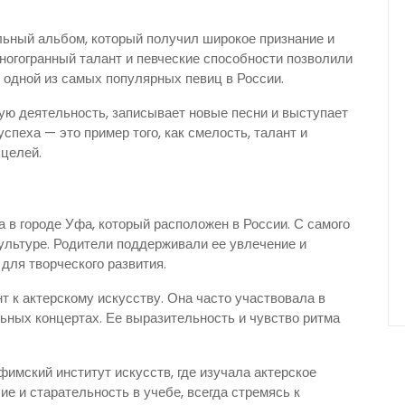
льный альбом, который получил широкое признание и
ногогранный талант и певческие способности позволили
 одной из самых популярных певиц в России.
ую деятельность, записывает новые песни и выступает
успеха — это пример того, как смелость, талант и
 целей.
 в городе Уфа, который расположен в России. С самого
культуре. Родители поддерживали ее увлечение и
для творческого развития.
т к актерскому искусству. Она часто участвовала в
ных концертах. Ее выразительность и чувство ритма
имский институт искусств, где изучала актерское
е и старательность в учебе, всегда стремясь к