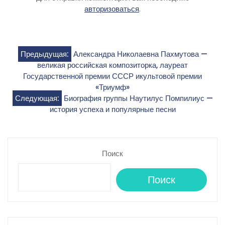
авторизоваться
.
Навигация
Предыдущая:
Александра Николаевна Пахмутова —
великая российская композиторка, лауреат
по
Государственной премии СССР икультовой премии
«Триумф»
записям
Следующая:
Биография группы Наутилус Помпилиус —
история успеха и популярные песни
Поиск
Поиск