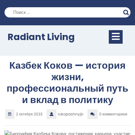
Перейти
к
содержимому
Кно
Radiant Living
Отк
Казбек Коков — история
жизни,
профессиональный путь
и вклад в политику
2 октября 2023
rukopashnyjb
0 комментариев