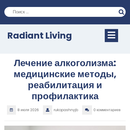
Перейти
к
содержимому
Кно
Radiant Living
Отк
Лечение алкоголизма:
медицинские методы,
реабилитация и
профилактика
8 июля 2026
rukopashnyjb
0 комментариев