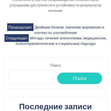
улучшению доступности и устойчивости результатов
лечения.
Навигация
Предыдущая:
Двойным блоком: значение выражения и
контексты употребления
по
Следующая:
Методы лечения алкоголизма: медицинские,
психотерапевтические и социальные подходы
записям
Поиск
Поиск
Последние записи