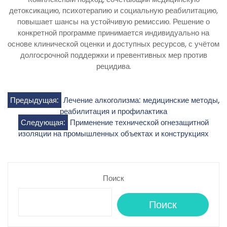
детоксикацию, психотерапию и социальную реабилитацию,
повышает шансы на устойчивую ремиссию. Решение о
конкретной программе принимается индивидуально на
основе клинической оценки и доступных ресурсов, с учётом
долгосрочной поддержки и превентивных мер против
рецидива.
Навигация
Предыдущая:
Лечение алкоголизма: медицинские методы,
реабилитация и профилактика
по
Следующая:
Применение технической огнезащитной
изоляции на промышленных объектах и конструкциях
записям
Поиск
Поиск