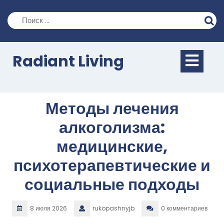
Перейти
к
содержимому
Кно
Radiant Living
Отк
Методы лечения
алкоголизма:
медицинские,
психотерапевтические и
социальные подходы
8 июля 2026
rukopashnyjb
0 комментариев