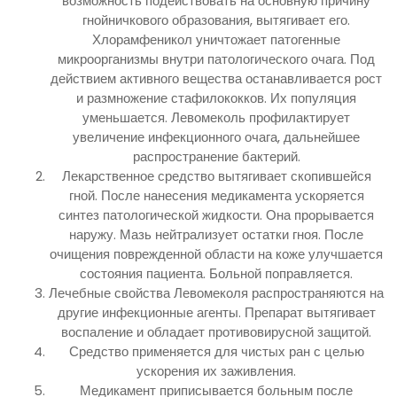
возможность подействовать на основную причину
гнойничкового образования, вытягивает его.
Хлорамфеникол уничтожает патогенные
микроорганизмы внутри патологического очага. Под
действием активного вещества останавливается рост
и размножение стафилококков. Их популяция
уменьшается. Левомеколь профилактирует
увеличение инфекционного очага, дальнейшее
распространение бактерий.
Лекарственное средство вытягивает скопившейся
гной. После нанесения медикамента ускоряется
синтез патологической жидкости. Она прорывается
наружу. Мазь нейтрализует остатки гноя. После
очищения поврежденной области на коже улучшается
состояния пациента. Больной поправляется.
Лечебные свойства Левомеколя распространяются на
другие инфекционные агенты. Препарат вытягивает
воспаление и обладает противовирусной защитой.
Средство применяется для чистых ран с целью
ускорения их заживления.
Медикамент приписывается больным после