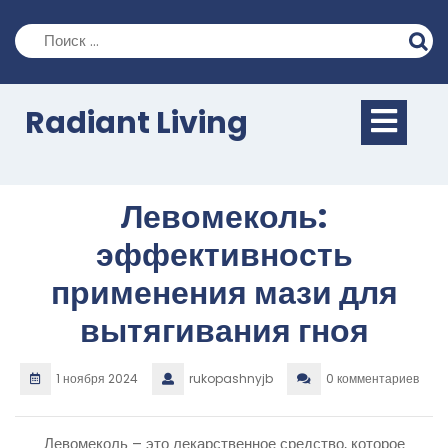
Перейти
к
содержимому
Кно
Radiant Living
Отк
Левомеколь:
эффективность
применения мази для
вытягивания гноя
1 ноября 2024
rukopashnyjb
0 комментариев
Левомеколь – это лекарственное средство, которое