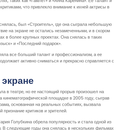
лях, таких как «Гамлет» и «Анна Каренина». Ее талант и
ритиками, что привлекло внимание к ихней актрисы в
снялась, был «Строитель», где она сыграла небольшую
твие на экране не остались незамеченными, и в скором
х в более крупных проектах. Она снялась в таких
озыск» и «Последний подарок».
яла все больший талант и профессионализм, а ее
родолжает активно сниматься и прекрасно справляется с
 экране
а в театре, но ее настоящий прорыв произошел на
а кинематографической площадке в 2005 году, сыграв
рама, основанная на реальных событиях, вызвала
 признание критиков и зрителей.
рия Голубкина обрела популярность и стала одной из
. В следующие годы она снялась в нескольких фильмах