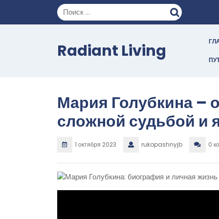
Перейти
к
содержимому
ГЛ
Radiant Living
ПУ
Мария Голубкина – 
сложной судьбой и 
1 октября 2023
rukopashnyjb
0 к