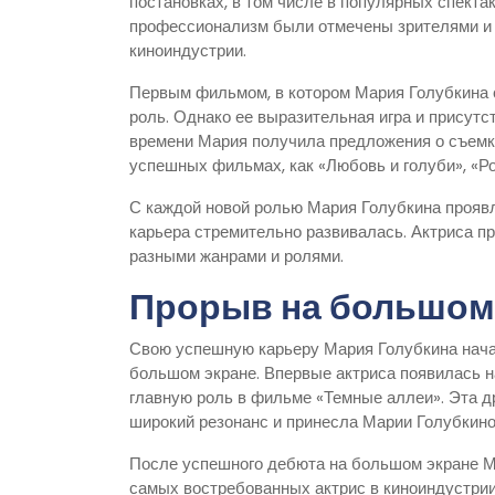
постановках, в том числе в популярных спектак
профессионализм были отмечены зрителями и к
киноиндустрии.
Первым фильмом, в котором Мария Голубкина 
роль. Однако ее выразительная игра и присутс
времени Мария получила предложения о съемка
успешных фильмах, как «Любовь и голуби», «Р
С каждой новой ролью Мария Голубкина проявл
карьера стремительно развивалась. Актриса п
разными жанрами и ролями.
Прорыв на большом
Свою успешную карьеру Мария Голубкина начал
большом экране. Впервые актриса появилась н
главную роль в фильме «Темные аллеи». Эта д
широкий резонанс и принесла Марии Голубкиной
После успешного дебюта на большом экране Ма
самых востребованных актрис в киноиндустрии