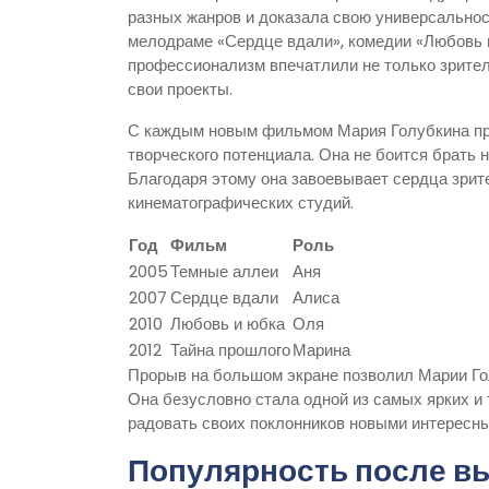
разных жанров и доказала свою универсальнос
мелодраме «Сердце вдали», комедии «Любовь и
профессионализм впечатлили не только зрителе
свои проекты.
С каждым новым фильмом Мария Голубкина про
творческого потенциала. Она не боится брать 
Благодаря этому она завоевывает сердца зрит
кинематографических студий.
Год
Фильм
Роль
2005
Темные аллеи
Аня
2007
Сердце вдали
Алиса
2010
Любовь и юбка
Оля
2012
Тайна прошлого
Марина
Прорыв на большом экране позволил Марии Го
Она безусловно стала одной из самых ярких и
радовать своих поклонников новыми интересны
Популярность после вы