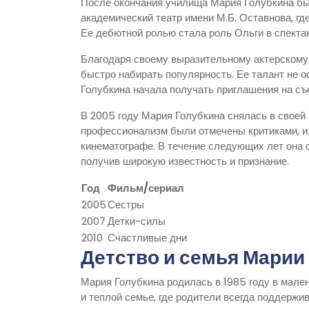
После окончания училища Мария Голубкина бы
академический театр имени М.Б. Оставнова, г
Ее дебютной ролью стала роль Ольги в спектак
Благодаря своему выразительному актерскому
быстро набирать популярность. Ее талант не 
Голубкина начала получать приглашения на съе
В 2005 году Мария Голубкина снялась в своей 
профессионализм были отмечены критиками, и 
кинематографе. В течение следующих лет она 
получив широкую известность и признание.
Год
Фильм/сериал
2005
Сестры
2007
Детки-силы
2010
Счастливые дни
Детство и семья Марии
Мария Голубкина родилась в 1985 году в мале
и теплой семье, где родители всегда поддержи