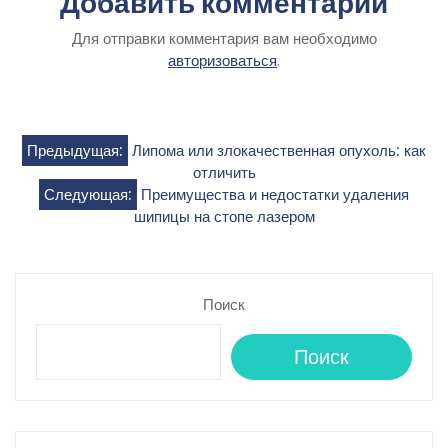
Добавить комментарий
Для отправки комментария вам необходимо
авторизоваться
.
Навигация
Предыдущая:
Липома или злокачественная опухоль: как
отличить
по
Следующая:
Преимущества и недостатки удаления
шипицы на стопе лазером
записям
Поиск
Поиск