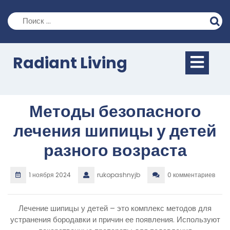
Перейти
к
содержимому
Кно
Radiant Living
Отк
Методы безопасного
лечения шипицы у детей
разного возраста
1 ноября 2024
rukopashnyjb
0 комментариев
Лечение шипицы у детей – это комплекс методов для
устранения бородавки и причин ее появления. Используют