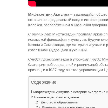
Мифтахетдин Акмулла
– выдающийся обществ
оставил непередаваемый след в истории россий
Келекси, расположенном в Казанской губернии.
С ранних лет
Мифтахетдин проявлял яркие сп
исламской философии и культуры. Будучи юнош
Казани и Самарканда, где материал изучали в
известными мудрецами и учеными.
Следуя принципам веры и упорному труду,
Миф
благоприятной социальной и религиозной обст
признан, и в 1937 году он стал управляющим 
Содержание
Мифтахетдин Акмулла в истории: биография и
Ранние годы и восхождение
Детство и образование
Влияние семьи и наставничество