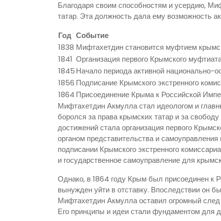
Благодаря своим способностям и усердию, Ми
татар. Эта должность дала ему возможность а
Год
Событие
1838
Мифтахетдин становится муфтием крымс
1841
Организация первого Крымского муфтиат
1845
Начало периода активной национально-о
1856
Подписание Крымского экстренного коми
1864
Присоединение Крыма к Российской Имп
Мифтахетдин Акмулла стал идеологом и главн
боролся за права крымских татар и за свободу 
достижений стала организация первого Крымско
органом представительства и самоуправления к
подписании Крымского экстренного комиссариа
и государственное самоуправление для крымск
Однако, в 1864 году Крым был присоединен к
вынужден уйти в отставку. Впоследствии он бы
Мифтахетдин Акмулла оставил огромный след в
Его принципы и идеи стали фундаментом для д