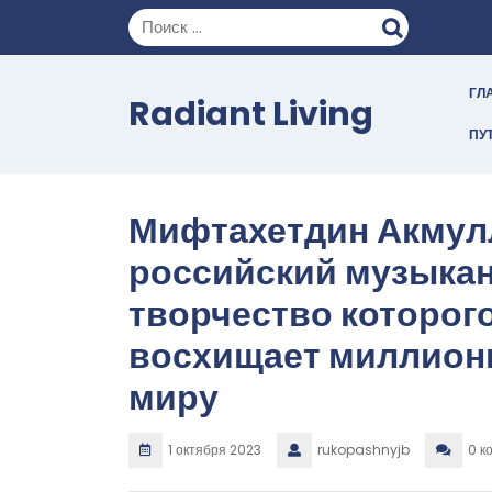
Перейти
к
содержимому
ГЛ
Radiant Living
ПУ
Мифтахетдин Акмул
российский музыкан
творчество которог
восхищает миллион
миру
1 октября 2023
rukopashnyjb
0 к