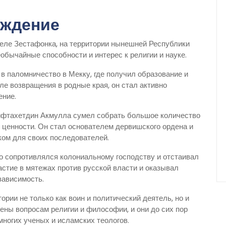
ождение
еле Зестафонка, на территории нынешней Республики
еобычайные способности и интерес к религии и науке.
в паломничество в Мекку, где получил образование и
ле возвращения в родные края, он стал активно
ение.
Мифтахетдин Акмулла сумел собрать большое количество
 ценности. Он стал основателем дервишского ордена и
ком для своих последователей.
о сопротивлялся колониальному господству и отстаивал
астие в мятежах против русской власти и оказывал
зависимость.
рии не только как воин и политический деятель, но и
ены вопросам религии и философии, и они до сих пор
многих ученых и исламских теологов.