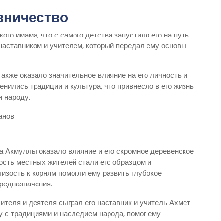
вничество
го имама, что с самого детства запустило его на путь
наставником и учителем, который передал ему основы
также оказало значительное влияние на его личность и
енились традиции и культура, что привнесло в его жизнь
 народу.
анов
 Акмуллы оказало влияние и его скромное деревенское
ость местных жителей стали его образцом и
изость к корням помогли ему развить глубокое
редназначения.
теля и деятеля сыграл его наставник и учитель Ахмет
 с традициями и наследием народа, помог ему