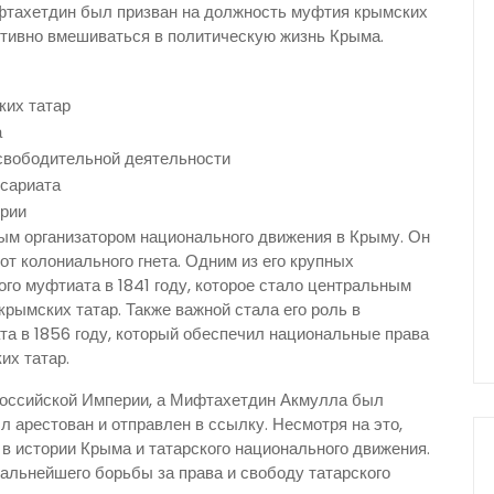
фтахетдин был призван на должность муфтия крымских
ктивно вмешиваться в политическую жизнь Крыма.
ких татар
а
свободительной деятельности
ссариата
ерии
ым организатором национального движения в Крыму. Он
от колониального гнета. Одним из его крупных
го муфтиата в 1841 году, которое стало центральным
рымских татар. Также важной стала его роль в
та в 1856 году, который обеспечил национальные права
их татар.
 Российской Империи, а Мифтахетдин Акмулла был
л арестован и отправлен в ссылку. Несмотря на это,
 истории Крыма и татарского национального движения.
альнейшего борьбы за права и свободу татарского