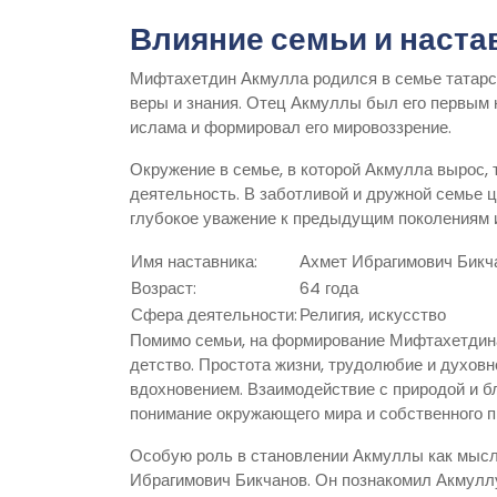
Влияние семьи и наста
Мифтахетдин Акмулла родился в семье татарско
веры и знания. Отец Акмуллы был его первым 
ислама и формировал его мировоззрение.
Окружение в семье, в которой Акмулла вырос, 
деятельность. В заботливой и дружной семье ц
глубокое уважение к предыдущим поколениям и
Имя наставника:
Ахмет Ибрагимович Бикч
Возраст:
64 года
Сфера деятельности:
Религия, искусство
Помимо семьи, на формирование Мифтахетдина
детство. Простота жизни, трудолюбие и духовн
вдохновением. Взаимодействие с природой и бл
понимание окружающего мира и собственного п
Особую роль в становлении Акмуллы как мысли
Ибрагимович Бикчанов. Он познакомил Акмуллу