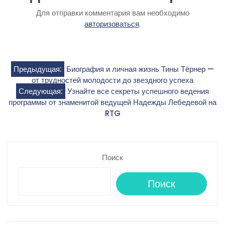
Для отправки комментария вам необходимо
авторизоваться
.
Навигация
Предыдущая:
Биография и личная жизнь Тины Тёрнер —
от трудностей молодости до звездного успеха
по
Следующая:
Узнайте все секреты успешного ведения
программы от знаменитой ведущей Надежды Лебедевой на
записям
RTG
Поиск
Поиск