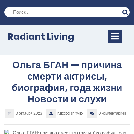
Перейти
к
содержимому
Кно
Radiant Living
Отк
Ольга БГАН — причина
смерти актрисы,
биография, года жизни
Новости и слухи
3 октября 2023
rukopashnyjb
0 комментариев