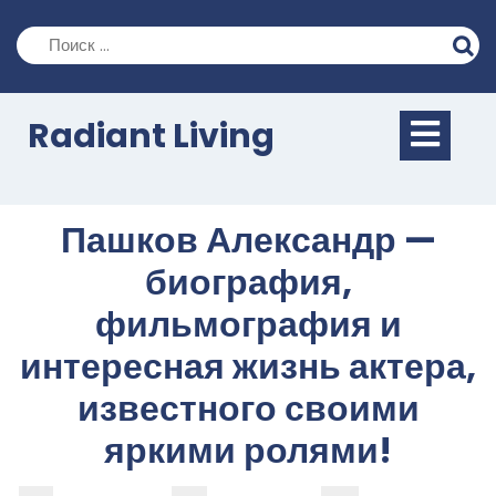
Перейти
к
содержимому
Кно
Radiant Living
Отк
Пашков Александр —
биография,
фильмография и
интересная жизнь актера,
известного своими
яркими ролями!