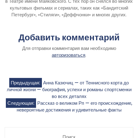
в Театре имени Маяковского. С тех пор он снялся во многих
культовых фильмах и сериалах, таких как «Бандитский
Петербург», «Стиляги», «Деффчонки» и многих других.
Добавить комментарий
Для отправки комментария вам необходимо
авторизоваться
.
Навигация
Предыдущая:
Анна Казючиц — от Теннисного корта до
личной жизни — биография, успехи и романы спортсменки
по
во всех деталях
Следующая:
Рассказ о великом Рп — его происхождение,
записям
невероятные достижения и удивительные факты
Поиск