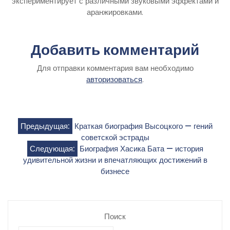
экспериментирует с различными звуковыми эффектами и
аранжировками.
Добавить комментарий
Для отправки комментария вам необходимо
авторизоваться
.
Навигация
Предыдущая:
Краткая биография Высоцкого — гений
советской эстрады
по
Следующая:
Биография Хасика Бата — история
удивительной жизни и впечатляющих достижений в
записям
бизнесе
Поиск