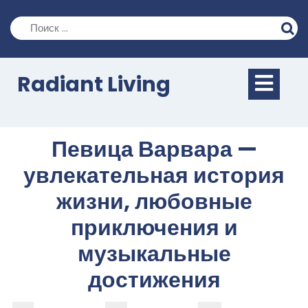
Перейти
к
содержимому
Кно
Radiant Living
Отк
Певица Варвара —
увлекательная история
жизни, любовные
приключения и
музыкальные
достижения