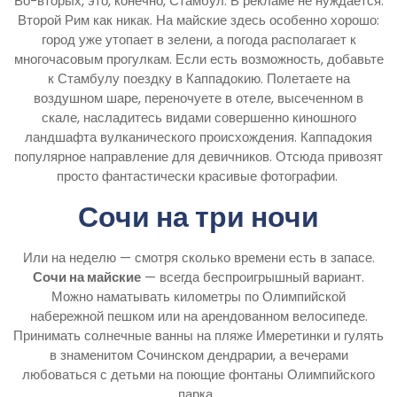
Во-вторых, это, конечно, Стамбул. В рекламе не нуждается:
Второй Рим как никак. На майские здесь особенно хорошо:
город уже утопает в зелени, а погода располагает к
многочасовым прогулкам. Если есть возможность, добавьте
к Стамбулу поездку в Каппадокию. Полетаете на
воздушном шаре, переночуете в отеле, высеченном в
скале, насладитесь видами совершенно киношного
ландшафта вулканического происхождения. Каппадокия
популярное направление для девичников. Отсюда привозят
просто фантастически красивые фотографии.
Сочи на три ночи
Или на неделю — смотря сколько времени есть в запасе.
Сочи на майские
— всегда беспроигрышный вариант.
Можно наматывать километры по Олимпийской
набережной пешком или на арендованном велосипеде.
Принимать солнечные ванны на пляже Имеретинки и гулять
в знаменитом Сочинском дендрарии, а вечерами
любоваться с детьми на поющие фонтаны Олимпийского
парка.