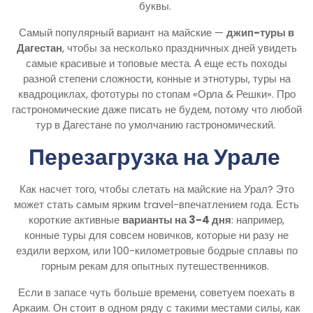
буквы.
Самый популярный вариант на майские —
джип-туры в
Дагестан
, чтобы за несколько праздничных дней увидеть
самые красивые и топовые места. А еще есть походы
разной степени сложности, конные и этнотуры, туры на
квадроциклах, фототуры по стопам «Орла & Решки». Про
гастрономические даже писать не будем, потому что любой
тур в Дагестане по умолчанию гастрономический.
Перезагрузка на Урале
Как насчет того, чтобы слетать на майские на Урал? Это
может стать самым ярким travel-впечатлением года. Есть
короткие активные
варианты на 3-4 дня
: например,
конные туры для совсем новичков, которые ни разу не
ездили верхом, или 100-километровые бодрые сплавы по
горным рекам для опытных путешественников.
Если в запасе чуть больше времени, советуем поехать в
Аркаим. Он стоит в одном ряду с такими местами силы, как