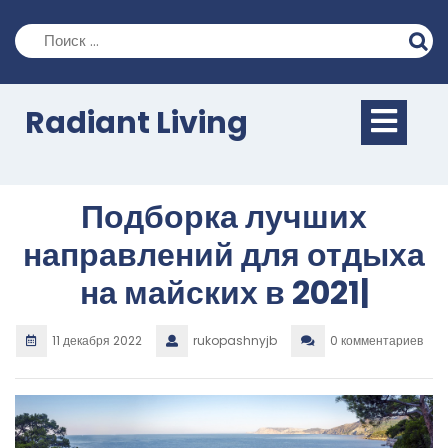
Перейти
к
содержимому
Кно
Radiant Living
Отк
Подборка лучших
направлений для отдыха
на майских в 2021|
11 декабря 2022
rukopashnyjb
0 комментариев