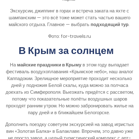
Экскурсии, джиппинг в горах и встреча заката на яхте с
шампанским — это всё тоже может стать частью вашего
майского отдыха. Главное — выбрать
подходящий тур
.
Фото: for-travels.ru
В Крым за солнцем
На
майские праздники в Крыму
в этом году выпадает
фестиваль воздухоплавания «Крымское небо», наш аналог
Каппадокии. Зрелищное мероприятие проходит несколько
дней у подножия Белой скалы, куда можно за полчаса
доехать из Симферополя. Выезжать придётся с рассветом,
потому что показательные полёты воздушных шаров
проходят ранним утром. Но можно забронировать жилье на
пару дней и в ближайшем Белогорске.
Дополнить поездку советуем экскурсией на завод игристых
вин «Золотая Балка» в Балаклаве. Впрочем, это давно уже
не просто завод, а целый туристический комплекс с арт-