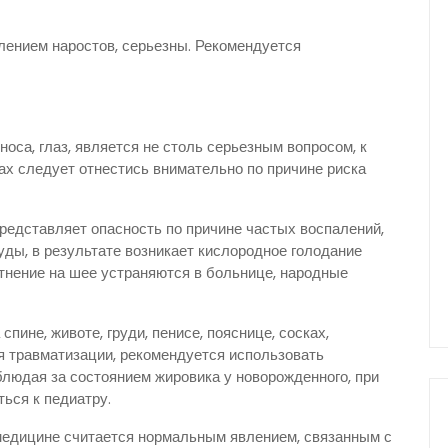
лением наростов, серьезны. Рекомендуется
оса, глаз, является не столь серьезным вопросом, к
ах следует отнестись внимательно по причине риска
представляет опасность по причине частых воспалений,
ды, в результате возникает кислородное голодание
тнение на шее устраняются в больнице, народные
пине, животе, груди, пенисе, пояснице, сосках,
я травматизации, рекомендуется использовать
блюдая за состоянием жировика у новорожденного, при
ься к педиатру.
медицине считается нормальным явлением, связанным с