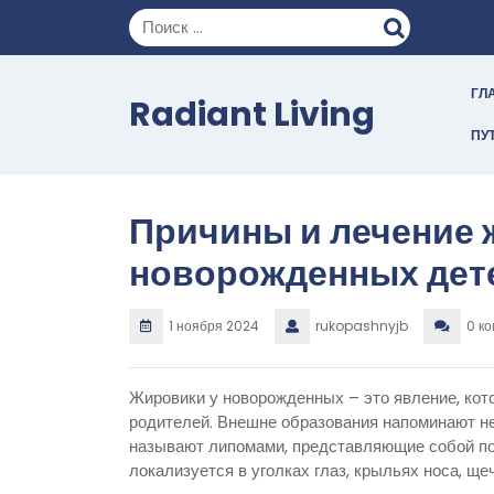
Перейти
к
содержимому
ГЛ
Radiant Living
ПУ
Причины и лечение 
новорожденных дет
1 ноября 2024
rukopashnyjb
0 к
Жировики у новорожденных – это явление, кот
родителей. Внешне образования напоминают не
называют липомами, представляющие собой по
локализуется в уголках глаз, крыльях носа, ще