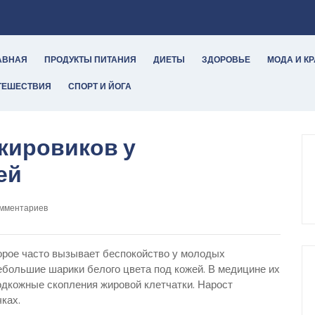
АВНАЯ
ПРОДУКТЫ ПИТАНИЯ
ДИЕТЫ
ЗДОРОВЬЕ
МОДА И К
ТЕШЕСТВИЯ
СПОРТ И ЙОГА
жировиков у
ей
омментариев
орое часто вызывает беспокойство у молодых
большие шарики белого цвета под кожей. В медицине их
дкожные скопления жировой клетчатки. Нарост
чках.