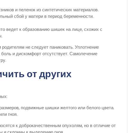
зников и пеленок из синтетических материалов.
альный сбой у матери в период беременности.
то ведет к образованию шишек на лице, схожих с
ы.
 родителям не следует паниковать. Уплотнение
 боль и дискомфорт отсутствует. Самолечение
ру.
чить от других
ных:
размеров, подвижные шишки желтого или белого цвета.
или гноя.
осятся к доброкачественным опухолям, но в отличие от
 и склонны к выделению гноя.