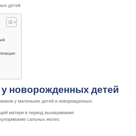
ний
лизации
 у новорожденных детей
виков у маленьких детей и новорожденных:
щей матери в период вынашивания.
купоривание сальных желез.