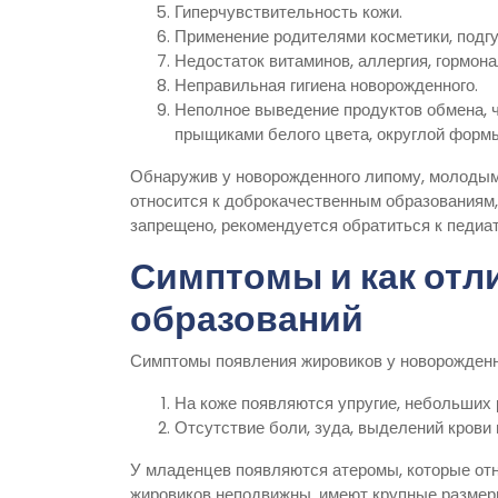
Гиперчувствительность кожи.
Применение родителями косметики, подгу
Недостаток витаминов, аллергия, гормон
Неправильная гигиена новорожденного.
Неполное выведение продуктов обмена, ч
прыщиками белого цвета, округлой форм
Обнаружив у новорожденного липому, молодым
относится к доброкачественным образованиям,
запрещено, рекомендуется обратиться к педиат
Симптомы и как отли
образований
Симптомы появления жировиков у новорожден
На коже появляются упругие, небольших 
Отсутствие боли, зуда, выделений крови 
У младенцев появляются атеромы, которые отн
жировиков неподвижны, имеют крупные размеры