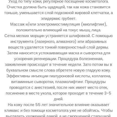
Уход по типу кожи, регулярное посещение косметолога.
Очистка должна быть щадящей, так как кожа становится
тоньше, уменьшается слой подкожной жировой клетчатки, а
эпидермис грубеет.
Массаж и/или электромиостимуляция (миолифтинг),
положительно влияющий на тонус мышц лица.
Сетка мелких морщин устраняется шлифовкой. С помощью
инструмента (лазерного, алмазного) или абразивных
веществ удаляется тонкий поверхностный слой дермы.
Затем наносится успокаивающая маска и сыворотка для
ускорения регенерации. Процедура болезненная,
заживление происходит в течение недели. Зато потом вы в
буквальном смысле слова обретете новую гладкую кожу.
Эффективны инъекции гиалуроновой кислоты, коллагена,
витаминные сыворотки, плазмолифтинг. Процедуры
проводятся с анестезией, после них имеет место отек,
посинение в месте укола, которое проходит в течение 3-5
дней.
На кожу после 55 лет значительное влияние оказывает
климакс и без помощи косметолога уже не обойтись. Чтобы
выглядеть ухоженной дамой, а не сморщенной старушкой,