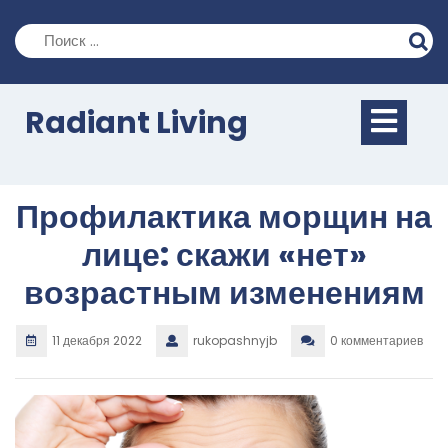
Перейти
к
содержимому
Кно
Radiant Living
Отк
Профилактика морщин на
лице: скажи «нет»
возрастным изменениям
11 декабря 2022
rukopashnyjb
0 комментариев