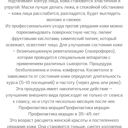
подтягивают контур лица, кожа становится эластичной и
упругой. Маски лучше делать лежа, в спокойной обстановке
– кожа лица расслабится, разгладится, будет выглядеть
моложе и свежее.
Из профессионального ухода против увядания кожи можно
порекомендовать поверхностную чистку, пилинг
фруктовыми кислотами, химический пилинг, который
освежает, осветляет лицо. Для улучшения состояния кожи
– безинъекционную ревитализацию (лазерофорез),
которая проводится специальным аппаратом с
применением различных сывороток. Процедура
безболезненна и очень комфортна. Косметолог в
зависимости от состояния кожи определит длительность
курса (5-10 посещений) и частоту (через день или реже).
Эта процедура имеет накопительное действие –
улучшение внешнего вида происходит не только от сеанса
к сеансу, но и спустя несколько месяцев после нее.
Профилактика морщинПрофилактика морщин
Профилактика морщин в 35-45 лет
Это возраст расцвета женской красоты и постепенного
увядания кожи. Она становится тоньше, синтез коллагена