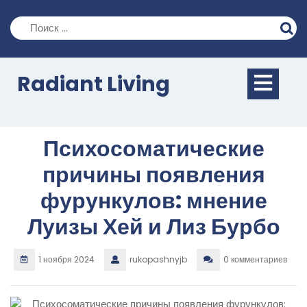
Перейти
к
содержимому
Кно
Radiant Living
Отк
Психосоматические
причины появления
фурункулов: мнение
Луизы Хей и Лиз Бурбо
1 ноября 2024
rukopashnyjb
0 комментариев