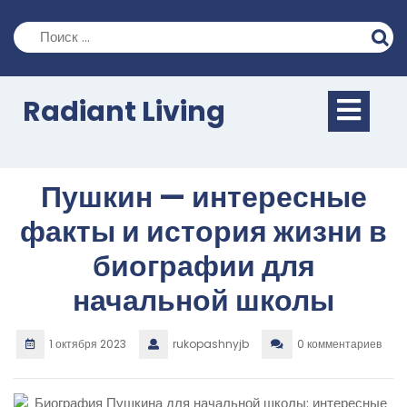
Перейти
к
содержимому
Кно
Radiant Living
Отк
Пушкин — интересные
факты и история жизни в
биографии для
начальной школы
1 октября 2023
rukopashnyjb
0 комментариев