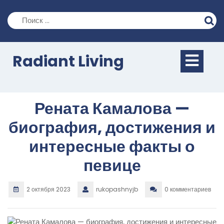
Перейти
к
содержимому
Кно
Radiant Living
Отк
Рената Камалова —
биография, достижения и
интересные факты о
певице
2 октября 2023
rukopashnyjb
0 комментариев