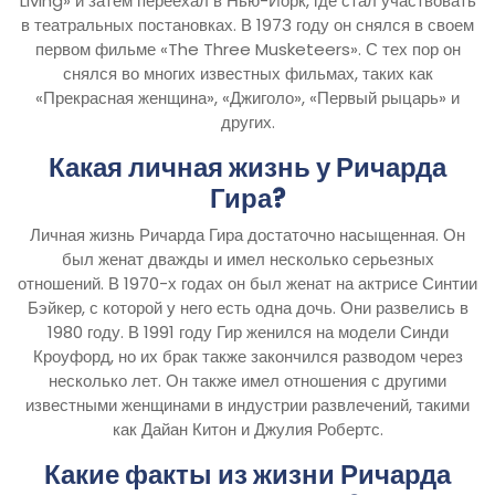
Living» и затем переехал в Нью-Йорк, где стал участвовать
в театральных постановках. В 1973 году он снялся в своем
первом фильме «The Three Musketeers». С тех пор он
снялся во многих известных фильмах, таких как
«Прекрасная женщина», «Джиголо», «Первый рыцарь» и
других.
Какая личная жизнь у Ричарда
Гира?
Личная жизнь Ричарда Гира достаточно насыщенная. Он
был женат дважды и имел несколько серьезных
отношений. В 1970-х годах он был женат на актрисе Синтии
Бэйкер, с которой у него есть одна дочь. Они развелись в
1980 году. В 1991 году Гир женился на модели Синди
Кроуфорд, но их брак также закончился разводом через
несколько лет. Он также имел отношения с другими
известными женщинами в индустрии развлечений, такими
как Дайан Китон и Джулия Робертс.
Какие факты из жизни Ричарда