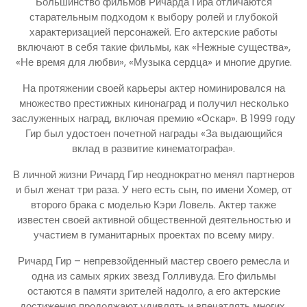
Большинство фильмов Ричарда Гира отличаются
старательным подходом к выбору ролей и глубокой
характеризацией персонажей. Его актерские работы
включают в себя такие фильмы, как «Нежные существа»,
«Не время для любви», «Музыка сердца» и многие другие.
На протяжении своей карьеры актер номинировался на
множество престижных кинонаград и получил несколько
заслуженных наград, включая премию «Оскар». В 1999 году
Гир был удостоен почетной награды «За выдающийся
вклад в развитие кинематографа».
В личной жизни Ричард Гир неоднократно менял партнеров
и был женат три раза. У него есть сын, по имени Хомер, от
второго брака с моделью Кэри Ловель. Актер также
известен своей активной общественной деятельностью и
участием в гуманитарных проектах по всему миру.
Ричард Гир – непревзойденный мастер своего ремесла и
одна из самых ярких звезд Голливуда. Его фильмы
остаются в памяти зрителей надолго, а его актерские
достижения продолжают удивлять и впечатлять многих.