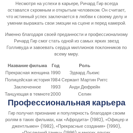
Несмотря на успехи в карьере, Ричард Гир всегда
оставался скромным и открытым человеком. Он считает,
что истинный успех заключается в любви к своему делу и
умении выражать свои эмоции на сцене и перед камерой.
Именно благодаря своей преданности и профессионализму
Ричард Гир смог стать одной из самых ярких звезд
Голливуда и завоевать сердца миллионов поклонников по
всему миру.
Название фильма
Год
Роль
Прекрасная женщина
1990
Эдвард Льюис
Полицейская история
1984
Сержант Мартин Риггс
Заключенное
1993
Анди Дюфрейн
Танцующая в темноте
2000
Селин
Профессиональная карьера
Гир получил признание и популярность благодаря своим
ролям в таких фильмах, как «Афродита» (1982), «Офицер и
джентльмен» (1982), «Прекрасные создания» (1990),
«Последний танец» (1996) и многих других.