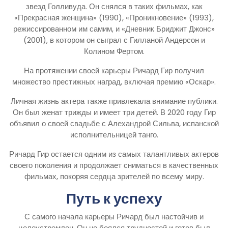
звезд Голливуда. Он снялся в таких фильмах, как
«Прекрасная женщина» (1990), «Проникновение» (1993),
режиссированном им самим, и «Дневник Бриджит Джонс»
(2001), в котором он сыграл с Гилланой Андерсон и
Колином Фертом.
На протяжении своей карьеры Ричард Гир получил
множество престижных наград, включая премию «Оскар».
Личная жизнь актера также привлекала внимание публики.
Он был женат трижды и имеет три детей. В 2020 году Гир
объявил о своей свадьбе с Алехандрой Сильва, испанской
исполнительницей танго.
Ричард Гир остается одним из самых талантливых актеров
своего поколения и продолжает сниматься в качественных
фильмах, покоряя сердца зрителей по всему миру.
Путь к успеху
С самого начала карьеры Ричард был настойчив и
целеустремлен. Он не боялся трудностей и готов был