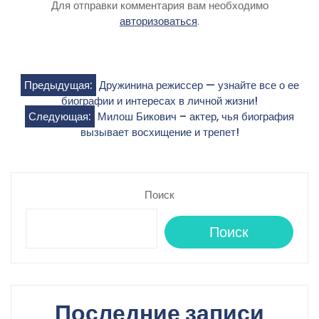
Для отправки комментария вам необходимо
авторизоваться
.
Навигация
Предыдущая:
Дружинина режиссер — узнайте все о ее
биографии и интересах в личной жизни!
по
Следующая:
Милош Бикович – актер, чья биография
вызывает восхищение и трепет!
записям
Поиск
Поиск
Последние записи