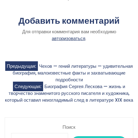
Добавить комментарий
Для отправки комментария вам необходимо
авторизоваться
.
Навигация
Предыдущая:
Чехов — гений литературы — удивительная
биография, малоизвестные факты и захватывающие
по
подробности
Следующая:
Биография Сергея Лескова — жизнь и
записям
творчество знаменитого русского писателя и художника,
который оставил неизгладимый след в литературе XIX века
Поиск