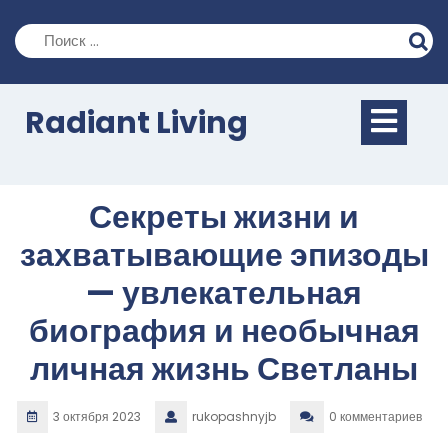
Перейти
к
содержимому
Кно
Radiant Living
Отк
Секреты жизни и
захватывающие эпизоды
— увлекательная
биография и необычная
личная жизнь Светланы
3 октября 2023
rukopashnyjb
0 комментариев