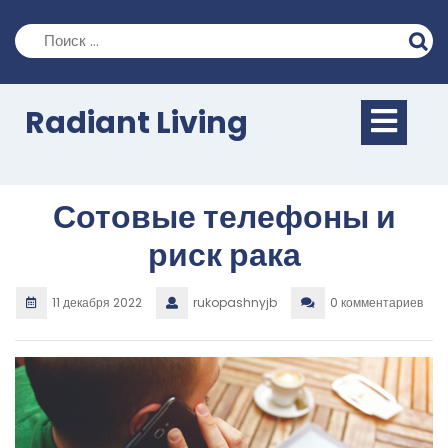
Перейти
к
содержимому
Кно
Radiant Living
Отк
Сотовые телефоны и
риск рака
11 декабря 2022
rukopashnyjb
0 комментариев