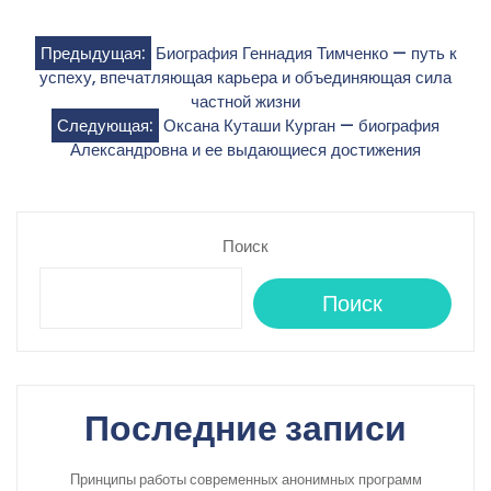
Навигация
Предыдущая:
Биография Геннадия Тимченко — путь к
успеху, впечатляющая карьера и объединяющая сила
по
частной жизни
Следующая:
Оксана Куташи Курган — биография
записям
Александровна и ее выдающиеся достижения
Поиск
Поиск
Последние записи
Принципы работы современных анонимных программ