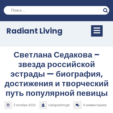
Перейти
к
содержимому
Кно
Radiant Living
Отк
Светлана Седакова –
звезда российской
эстрады — биография,
достижения и творческий
путь популярной певицы
2 октября 2023
rukopashnyjb
0 комментариев