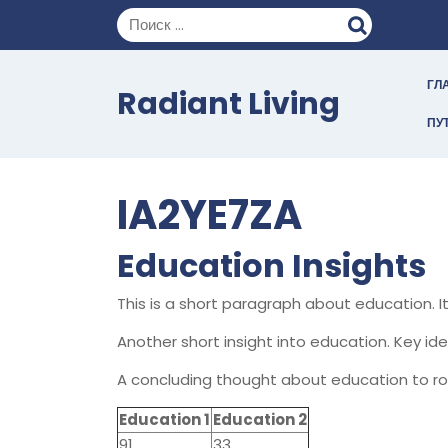
Перейти
к
содержимому
ГЛ
Radiant Living
ПУ
IA2YE7ZA
Education Insights
This is a short paragraph about education. 
Another short insight into education. Key ide
A concluding thought about education to ro
Education 1
Education 2
91
33