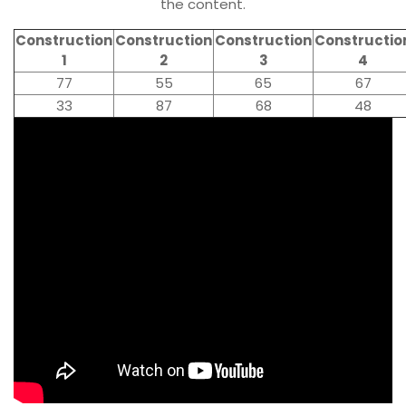
the content.
Construction
Construction
Construction
Constructio
1
2
3
4
77
55
65
67
33
87
68
48